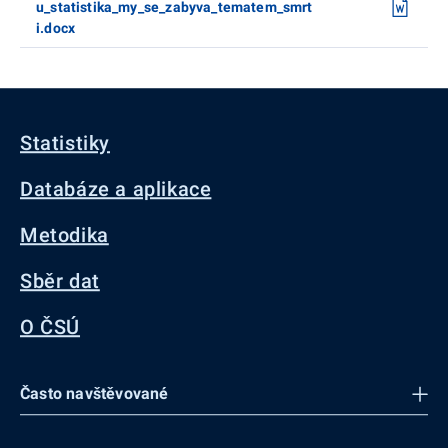
u_statistika_my_se_zabyva_tematem_smrt
i.docx
Statistiky
Databáze a aplikace
Metodika
Sběr dat
O ČSÚ
Často navštěvované