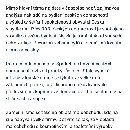
Mimo hlavní téma najdete v časopise např. zajímavou
analýzu nákladů na bydlení českých domácností
a výsledky šetření spokojenosti obyvatel Česka
s bydlením.
Přes 90 % českých domácností je spokojeno
s kvalitou svého bydlení. Nejvíc je trápí hluk od sousedů
nebo z ulice. Převážná většina bytů či domů má kvalitní
okna s více skly.
Domácnosti loni šetřily. Spotřební chování českých
domácností ovlivnil prudký růst cen. Stále vysoká
inflace v loňském roce se týkala ve velké míře
základních potřeb, což disproporčně ovlivňovalo
především nízkopříjmové domácnosti. I to se dočtete na
stránkách časopisu.
Zaměřili jsme se také na oblast maloobchodu, kde na
síle nabývají velké firmy. Dozvíte se tak, že v oblasti
maloobchodu s kosmetickými a toaletními výrobky