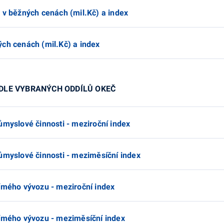
 v běžných cenách (mil.Kč) a index
ých cenách (mil.Kč) a index
ODLE VYBRANÝCH ODDÍLŮ OKEČ
ůmyslové činnosti - meziroční index
ůmyslové činnosti - meziměsíční index
římého vývozu - meziroční index
římého vývozu - meziměsíční index