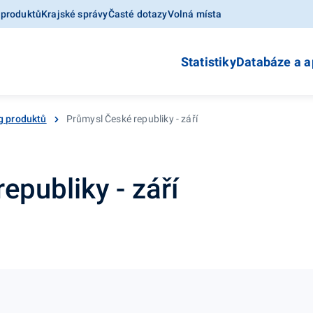
 produktů
Krajské správy
Časté dotazy
Volná místa
Statistiky
Databáze a a
g produktů
Průmysl České republiky - září
epubliky - září