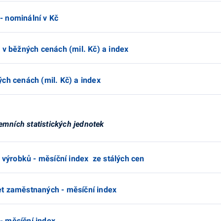
- nominální v Kč
 v běžných cenách (mil. Kč) a index
ch cenách (mil. Kč) a index
emních statistických jednotek
h výrobků - měsíční index ze stálých cen
et zaměstnaných - měsíční index
- měsíční index