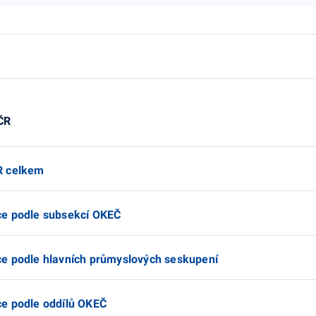
ČR
R celkem
ce podle subsekcí OKEČ
ce podle hlavních průmyslových seskupení
ce podle oddílů OKEČ