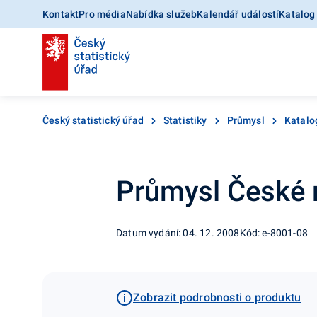
Kontakt
Pro média
Nabídka služeb
Kalendář událostí
Katalog
Český statistický úřad
Statistiky
Průmysl
Katalo
Průmysl České r
Datum vydání: 04. 12. 2008
Kód: e-8001-08
Zobrazit podrobnosti o produktu