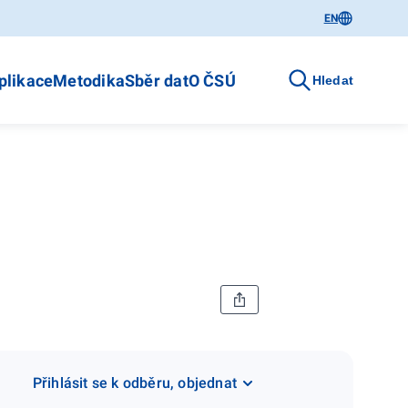
EN
plikace
Metodika
Sběr dat
O ČSÚ
Hledat
Přihlásit se k odběru, objednat