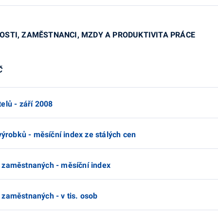
OSTI, ZAMĚSTNANCI, MZDY A PRODUKTIVITA PRÁCE
Č
elů - září 2008
výrobků - měsíční index ze stálých cen
 zaměstnaných - měsíční index
 zaměstnaných - v tis. osob