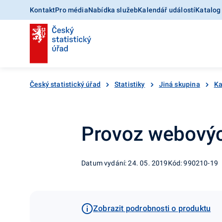
Kontakt
Pro média
Nabídka služeb
Kalendář událostí
Katalog
Český statistický úřad
Statistiky
Jiná skupina
Ka
Provoz webovýc
Datum vydání: 24. 05. 2019
Kód: 990210-19
Zobrazit podrobnosti o produktu