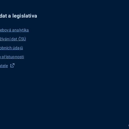
at a legislativa
ebová analytika
žívání dat ČSÚ
obních údajů
o přístupnosti
atele