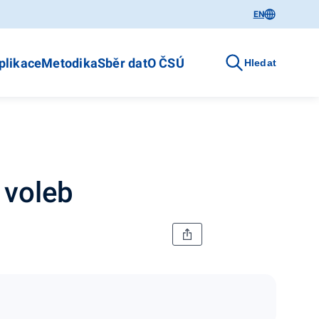
EN
plikace
Metodika
Sběr dat
O ČSÚ
Hledat
 voleb