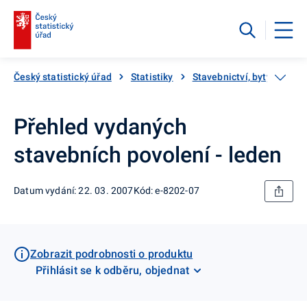
Český statistický úřad
Statistiky
Stavebnictví, byty
Kat
Přehled vydaných
stavebních povolení - leden
Datum vydání: 22. 03. 2007
Kód: e-8202-07
Zobrazit podrobnosti o produktu
Přihlásit se k odběru, objednat