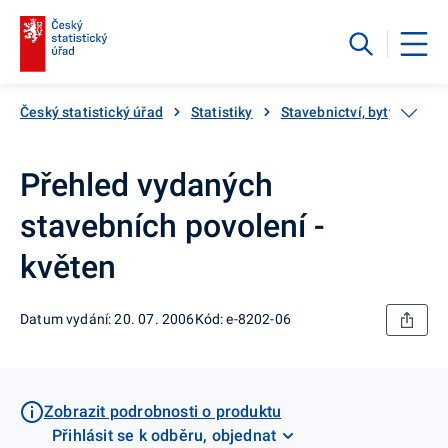
Český statistický úřad
Statistiky
Stavebnictví, byty
Kat
Přehled vydaných
stavebních povolení -
květen
Datum vydání: 20. 07. 2006
Kód: e-8202-06
Zobrazit podrobnosti o produktu
Přihlásit se k odběru, objednat