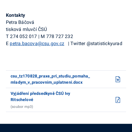
Kontakty
Petra Báčová
tisková mluvčí ČSÚ
T
274 052 017
|
M
778 727 232
E
petra.bacova@csu.gov.cz
|
Twitter
@
statistickyurad
csu_tz170828_praxe_pri_studiu_pomaha_
mladym_v_pracovnim_uplatneni.docx
Vyjádření předsedkyně ČSÚ Ivy
Ritschelové
(soubor mp3)