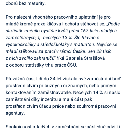
oborů bez maturity.
Pro nalezení vhodného pracovního uplatnění je pro
mladé kromě praxe klíčová i ochota stěhovat se.
„Podle
statistik změnilo bydliště kvůli práci 167 tisíc mladých
zaměstnaných, tj. necelých 13 %. Šlo hlavně o
vysokoškoláky a středoškoláky s maturitou. Nejvíce se
mladí stěhovali za prací v rámci Česka. Jen 28 tisíc
z nich zvolilo zahraničí,“
říká Gabriela
Strašilová
z odboru statistiky trhu práce ČSÚ.
Převážná část lidí do 34 let získala své zaměstnání buď
prostřednictvím příbuzných či známých, nebo přímým
kontaktováním zaměstnavatele. Necelých 14 % si našlo
zaměstnání díky inzerátu a malá část pak
prostřednictvím úřadu práce nebo soukromé pracovní
agentury.
Spokojenost mladých v zaměstnání se následně odvíjí i