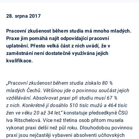
28. srpna 2017
Pracovní zkušenost během studia má mnoho mladých.
Praxe jim pomáhá najít odpovídající pracovní
uplatnění.
Přesto velká část z nich uvádí, že
v
zaměstnání není dostatečně využívána jejich
kvalifikace.
„Pracovní zkušenost během studia získalo 80 %
mladých Čechů. Většinou jde o povinnou součást jejich
vzdělávání. Absolvovat praxi při studiu musí 67 %
z nich. Konkrétně jí dosáhlo 510 tisíc mužů a 464 tisíc
žen ve věku 20 až 34 let,“
konstatuje předsedkyně ČSÚ
Iva Ritschelová. Více než třetina osob přitom musela
vykonat praxi delší než půl roku. Dlouhodobou povinnou
praxí jsou nejčastěji vybaveni absolventi učňovských