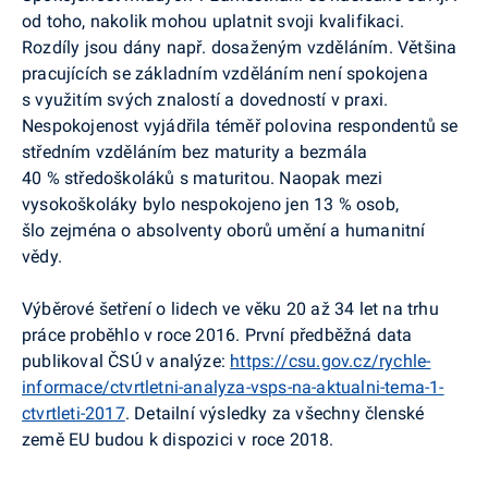
od toho, nakolik mohou uplatnit svoji kvalifikaci.
Rozdíly jsou dány např. dosaženým vzděláním. Většina
pracujících se základním vzděláním není spokojena
s využitím svých znalostí a dovedností v praxi.
Nespokojenost vyjádřila téměř polovina respondentů se
středním vzděláním bez maturity a bezmála
40 % středoškoláků s maturitou. Naopak mezi
vysokoškoláky bylo nespokojeno jen 13 % osob,
šlo zejména o absolventy oborů umění a humanitní
vědy.
Výběrové šetření o lidech ve věku 20 až 34 let na trhu
práce proběhlo v roce 2016. První předběžná data
publikoval ČSÚ v analýze:
https://csu.gov.cz/rychle-
informace/ctvrtletni-analyza-vsps-na-aktualni-tema-1-
ctvrtleti-2017
. Detailní výsledky za všechny členské
země EU budou k dispozici v roce 2018.