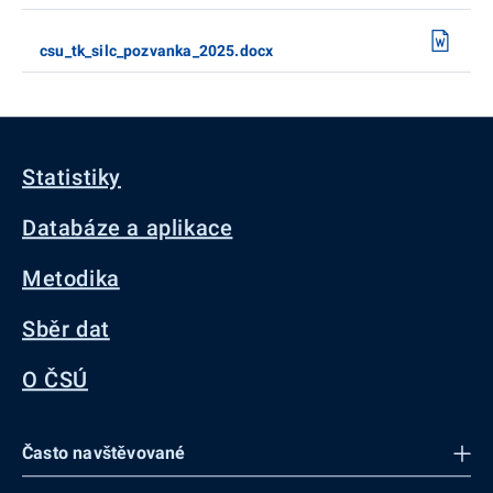
csu_tk_silc_pozvanka_2025.docx
Statistiky
Databáze a aplikace
Metodika
Sběr dat
O ČSÚ
Často navštěvované