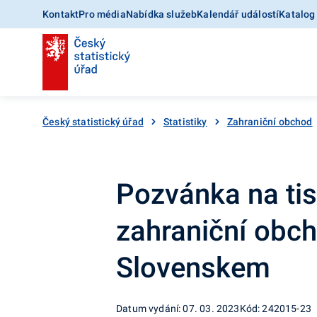
Kontakt
Pro média
Nabídka služeb
Kalendář událostí
Katalog
Český statistický úřad
Statistiky
Zahraniční obchod
Pozvánka na tis
zahraniční obc
Slovenskem
Datum vydání: 07. 03. 2023
Kód: 242015-23