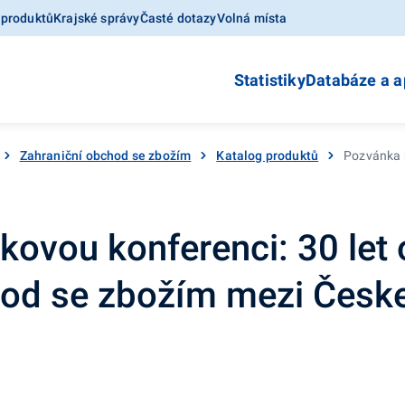
 produktů
Krajské správy
Časté dotazy
Volná místa
Statistiky
Databáze a a
Zahraniční obchod se zbožím
Katalog produktů
Pozvánka n
kovou konferenci: 30 let 
hod se zbožím mezi Česk