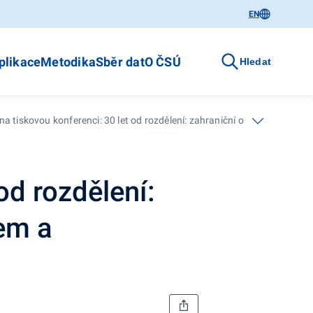
EN
plikace
Metodika
Sběr dat
O ČSÚ
Hledat
a tiskovou konferenci: 30 let od rozdělení: zahraniční obchod se zbo
od rozdělení:
em a