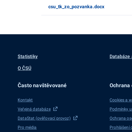
csu_tk_zo_pozvanka.docx
Statistiky
Databáze 
O ČSÚ
Často navštěvované
Ochrana d
Kontakt
Cookies a w
Veřejná databáze
Podmínky u
DataStat (ověřovací provoz)
Ochrana os
Pro média
Prohlášení 