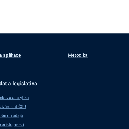
a aplikace
Metodika
at a legislativa
ebová analytika
žívání dat ČSÚ
obních údajů
o přístupnosti