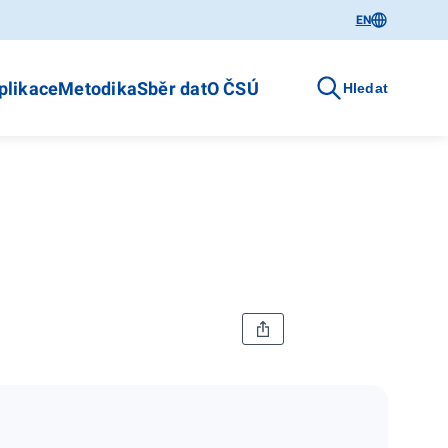
EN
plikace
Metodika
Sběr dat
O ČSÚ
Hledat