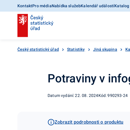
Kontakt
Pro média
Nabídka služeb
Kalendář událostí
Katalog
Český statistický úřad
Statistiky
Jiná skupina
Ka
Potraviny v inf
Datum vydání: 22. 08. 2024
Kód: 990293-24
Zobrazit podrobnosti o produktu