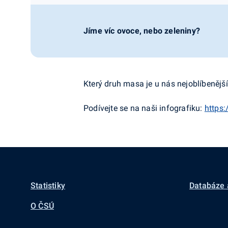
Jíme víc ovoce, nebo zeleniny?
Který druh masa je u nás nejoblíbeněj
Podívejte se na naši infografiku:
https:
Statistiky
Databáze 
O ČSÚ