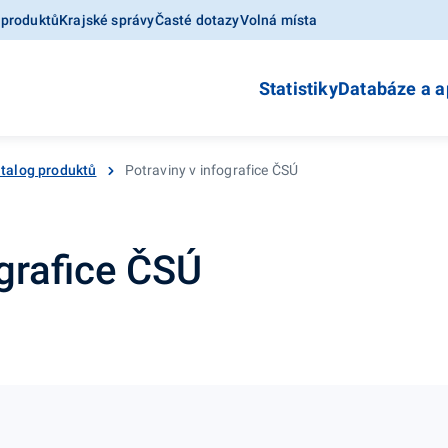
 produktů
Krajské správy
Časté dotazy
Volná místa
Statistiky
Databáze a a
talog produktů
Potraviny v infografice ČSÚ
ografice ČSÚ