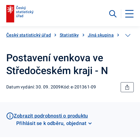
Český statistický úřad
Statistiky
Jiná skupina
Katalog
Postavení venkova ve
Středočeském kraji - N
Datum vydání: 30. 09. 2009
Kód: e-201361-09
Zobrazit podrobnosti o produktu
Přihlásit se k odběru, objednat