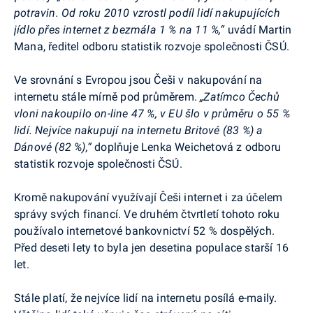
potravin. Od roku 2010 vzrostl podíl lidí nakupujících
jídlo přes internet z bezmála 1 % na 11 %,“
uvádí Martin
Mana, ředitel odboru statistik rozvoje společnosti ČSÚ.
Ve srovnání s Evropou jsou Češi v nakupování na
internetu stále mírně pod průměrem.
„Zatímco Čechů
vloni nakoupilo on-line 47 %, v EU šlo v průměru o 55 %
lidí. Nejvíce nakupují na internetu Britové (83 %) a
Dánové (82 %),“
doplňuje Lenka
Weichetová
z odboru
statistik rozvoje společnosti ČSÚ.
Kromě nakupování využívají Češi internet i za účelem
správy svých financí. Ve druhém čtvrtletí tohoto roku
používalo internetové bankovnictví 52 % dospělých.
Před deseti lety to byla jen desetina populace starší 16
let.
Stále platí, že nejvíce lidí na internetu posílá e-maily.