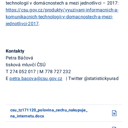
technologií v domácnostech a mezi jednotlivci – 2017:
https://csu.gov.cz/produkty/vyuzivani-informacnich-a-
komunikacnich-technologii-v-domacnostech-a-mezi-
jednotlivci-2017
.
Kontakty
Petra Báčová
tisková mluvčí ČSÚ
T
274 052 017
|
M
778 727 232
E
petra.bacova@csu.gov.cz
|
Twitter
@
statistickyurad
csu_tz171120_polovina_cechu_nakupuje_
na_internetu.docx