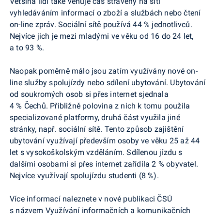
Většina lidí také věnuje čas strávený na síti
vyhledáváním informací o zboží a službách nebo čtení
on-line zpráv. Sociální sítě používá 44 % jednotlivců.
Nejvíce jich je mezi mladými ve věku od 16 do 24 let,
a to 93 %.
Naopak poměrně málo jsou zatím využívány nové on-
line služby spolujízdy nebo sdílení ubytování. Ubytování
od soukromých osob si přes internet sjednala
4 % Čechů. Přibližně polovina z nich k tomu použila
specializované platformy, druhá část využila jiné
stránky, např. sociální sítě. Tento způsob zajištění
ubytování využívají především osoby ve věku 25 až 44
let s vysokoškolským vzděláním.
Sdílenou jízdu s
dalšími osobami si přes internet zařídila 2 % obyvatel.
Nejvíce využívají spolujízdu studenti (8 %).
Více informací naleznete v nové publikaci ČSÚ
s názvem Využívání informačních a komunikačních