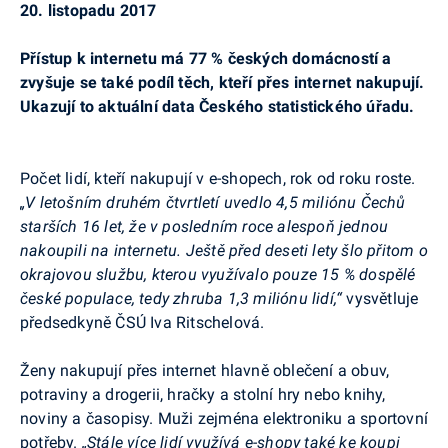
20. listopadu 2017
Přístup k internetu má 77 % českých domácností a
zvyšuje se také podíl těch, kteří přes internet nakupují.
Ukazují to aktuální data Českého statistického úřadu.
Počet lidí, kteří nakupují v e-
shopech
, rok od roku roste.
„V letošním druhém čtvrtletí uvedlo 4,5 miliónu Čechů
starších 16 let, že v posledním roce alespoň jednou
nakoupili na internetu. Ještě před deseti lety šlo přitom o
okrajovou službu, kterou využívalo pouze 15 % dospělé
české populace, tedy zhruba 1,3 miliónu lidí,“
vysvětluje
předsedkyně ČSÚ Iva Ritschelová.
Ženy nakupují přes internet hlavně oblečení a obuv,
potraviny a drogerii, hračky a stolní hry nebo knihy,
noviny a časopisy. Muži zejména elektroniku a sportovní
potřeby.
„Stále více lidí využívá e-
shopy
také ke koupi