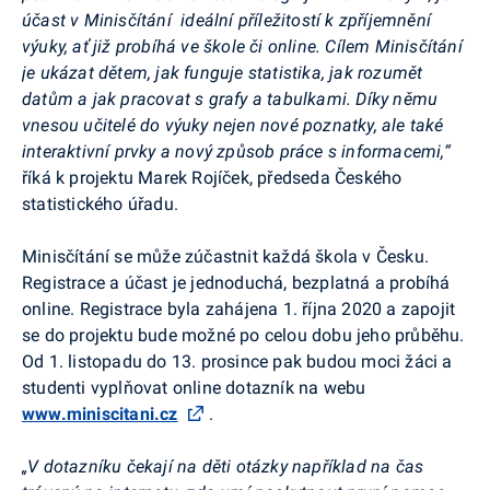
účast v Minisčítání
ideální příležitostí k zpříjemnění
výuky, ať již probíhá ve škole či online. Cílem Minisčítání
je ukázat dětem, jak funguje statistika, jak rozumět
datům a jak pracovat s grafy a tabulkami. Díky němu
vnesou učitelé do výuky nejen nové poznatky, ale také
interaktivní prvky a nový způsob práce s informacemi,“
říká k projektu Marek Rojíček, předseda Českého
statistického úřadu.
Minisčítání se může zúčastnit každá škola v Česku.
Registrace a účast je jednoduchá, bezplatná a probíhá
online. Registrace byla zahájena 1. října 2020 a zapojit
se do projektu bude možné po celou dobu jeho průběhu.
Od 1. listopadu do 13. prosince pak budou moci žáci a
studenti vyplňovat online dotazník na webu
www.miniscitani.cz
.
„V dotazníku čekají na děti otázky například na čas