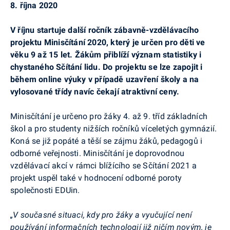
8. října 2020
V říjnu startuje další ročník zábavně-vzdělávacího
projektu Minisčítání 2020, který je určen pro děti ve
věku 9 až 15 let. Žákům přiblíží význam statistiky i
chystaného Sčítání lidu. Do projektu se lze zapojit i
během online výuky v případě uzavření školy a na
vylosované třídy navíc čekají atraktivní ceny.
Minisčítání je určeno pro žáky 4. až 9. tříd základních
škol a pro studenty nižších ročníků víceletých gymnázií.
Koná se již popáté a těší se zájmu žáků, pedagogů i
odborné veřejnosti. Minisčítání je doprovodnou
vzdělávací akcí v rámci blížícího se Sčítání 2021 a
projekt uspěl také v hodnocení odborné poroty
společnosti EDUin.
„V současné situaci, kdy pro žáky a vyučující není
používání informačních technologií již ničím novým, je