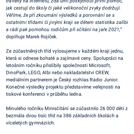
trávený na internetu, zda umí poskytnout první pomoc,
jak cestují do školy či jaké velikonoční zvyky dodržují.
Věříme, že při zkoumání výsledků a porovnání se s
ostatními třídami či jinými kraji se dětem statistika zalíbí
a rádi pak pomohou rodičům při sčítání na jaře 2021,“
doplňuje Marek Rojíček.
Ze zúčastněných tříd vylosujeme v každém kraji jednu,
která si odnese bohaté a zajímavé ceny. Spolupráci na
letošním ročníku přislíbily společnosti Microsoft,
DinoPark, LEGO, Albi nebo nakladatelství CREW,
mediálním partnerem je Český rozhlas Rádio Junior.
Konečné výsledky projektu představíme veřejnosti na
tiskové konferenci v průběhu ledna.
Minulého ročníku Minisčítání se zúčastnilo 26 000 dětí z
bezmála dvou tisíc tříd na 386 základních školách a
víceletých gymnáziích.