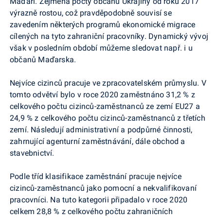
Maďaři. Zejména počty občanů Ukrajiny od roku 2017
výrazně rostou, což pravděpodobně souvisí se
zavedením některých programů ekonomické migrace
cílených na tyto zahraniční pracovníky. Dynamický vývoj
však v posledním období můžeme sledovat např. i u
občanů Maďarska.
Nejvíce cizinců pracuje ve zpracovatelském průmyslu. V
tomto odvětví bylo v roce 2020 zaměstnáno 31,2 % z
celkového počtu cizinců-zaměstnanců ze zemí EU27 a
24,9 % z celkového počtu cizinců-zaměstnanců z třetích
zemí. Následují administrativní a podpůrné činnosti,
zahrnující agenturní zaměstnávání, dále obchod a
stavebnictví.
Podle tříd klasifikace zaměstnání pracuje nejvíce
cizinců-zaměstnanců jako pomocní a nekvalifikovaní
pracovníci. Na tuto kategorii připadalo v roce 2020
celkem 28,8 % z celkového počtu zahraničních