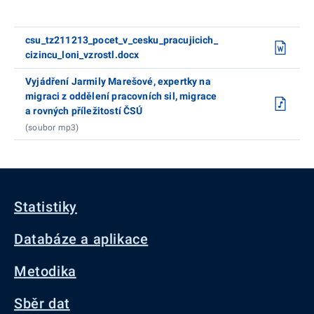
csu_tz211213_pocet_v_cesku_pracujicich_
cizincu_loni_vzrostl.docx
Vyjádření Jarmily Marešové, expertky na
migraci z oddělení pracovních sil, migrace
a rovných příležitostí ČSÚ
(soubor mp3)
Statistiky
Databáze a aplikace
Metodika
Sběr dat