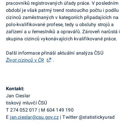
pracovníků registrovaných úřady práce. V posledním
období je však patrný trend rostoucího počtu i podílu
cizinců zaměstnaných v kategoriích připadajících na
polo-kvalifikované profese, tedy u obsluhy strojů a
zařízení a u řemeslníků a opravářů. Zároveň narůstá i
skupina cizinců vykonávajících kvalifikované práce.
Další informace přináší aktuální analýza ČSÚ
Život cizinců v ČR
.
Kontakt:
Jan Cieslar
tiskový mluvčí ČSÚ
T
274 052 017
|
M
604 149 190
E
jan.cieslar@csu.gov.cz
|
Twitter
@
statistickyurad