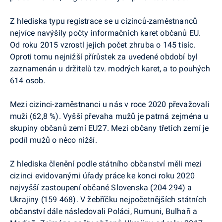
Z hlediska typu registrace se u cizinců-zaměstnanců
nejvíce navýšily počty informačních karet občanů EU.
Od roku 2015 vzrostl jejich počet zhruba o 145 tisíc.
Oproti tomu nejnižší přírůstek za uvedené období byl
zaznamenán u držitelů tzv. modrých karet, a to pouhých
614 osob.
Mezi cizinci-zaměstnanci u nás v roce 2020 převažovali
muži (62,8 %). Vyšší převaha mužů je patrná zejména u
skupiny občanů zemí EU27. Mezi občany třetích zemí je
podíl mužů o něco nižší.
Z hlediska členění podle státního občanství měli mezi
cizinci evidovanými úřady práce ke konci roku 2020
nejvyšší zastoupení občané Slovenska (204 294) a
Ukrajiny (159 468). V žebříčku nejpočetnějších státních
občanství dále následovali Poláci, Rumuni, Bulhaři a