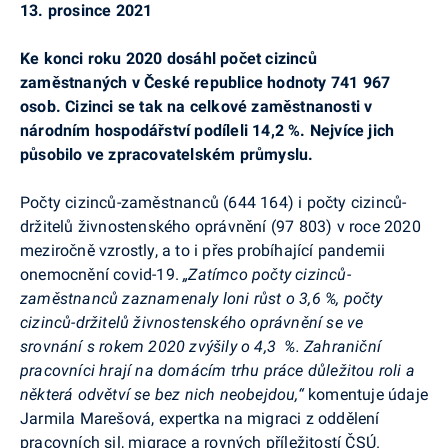
13. prosince 2021
Ke konci roku 2020 dosáhl počet cizinců
zaměstnaných v České republice hodnoty 741 967
osob. Cizinci se tak na celkové zaměstnanosti v
národním hospodářství podíleli 14,2 %. Nejvíce jich
působilo ve zpracovatelském průmyslu.
Počty cizinců-zaměstnanců (644 164) i počty cizinců-
držitelů živnostenského oprávnění (97 803) v roce 2020
meziročně vzrostly, a to i přes probíhající pandemii
onemocnění covid-19.
„Zatímco počty cizinců-
zaměstnanců zaznamenaly loni růst o 3,6 %, počty
cizinců-držitelů živnostenského oprávnění se ve
srovnání s rokem 2020 zvýšily o 4,3
%. Zahraniční
pracovníci hrají na domácím trhu práce důležitou roli a
některá odvětví se bez nich neobejdou,“
komentuje údaje
Jarmila Marešová, expertka na migraci z oddělení
pracovních sil, migrace a rovných příležitostí ČSÚ.