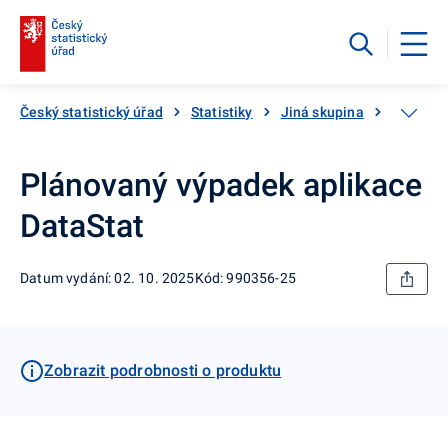
Český statistický úřad
Statistiky
Jiná skupina
Katalog
Plánovaný výpadek aplikace
DataStat
Datum vydání: 02. 10. 2025
Kód: 990356-25
Zobrazit podrobnosti o produktu