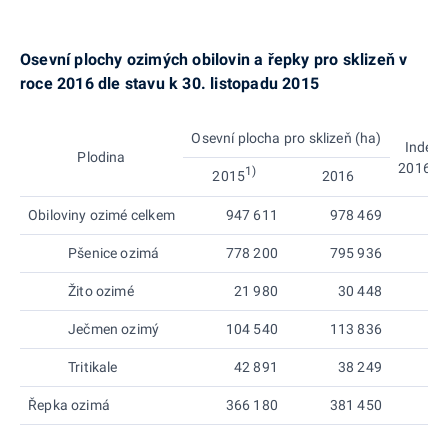
Osevní plochy ozimých obilovin a řepky pro sklizeň v
roce 2016 dle stavu k 30. listopadu 2015
Osevní plocha pro sklizeň (ha)
Index 
Plodina
2016/2
1)
2016
2015
Obiloviny ozimé celkem
947 611
978 469
1
Pšenice ozimá
778 200
795 936
1
Žito ozimé
21 980
30 448
1
Ječmen ozimý
104 540
113 836
1
Tritikale
42 891
38 249
Řepka ozimá
366 180
381 450
1