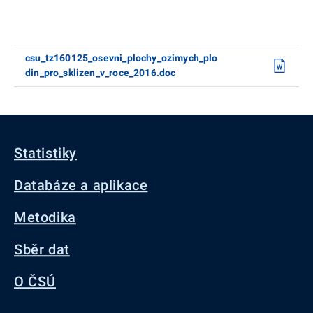
csu_tz160125_osevni_plochy_ozimych_plo
din_pro_sklizen_v_roce_2016.doc
Statistiky
Databáze a aplikace
Metodika
Sběr dat
O ČSÚ