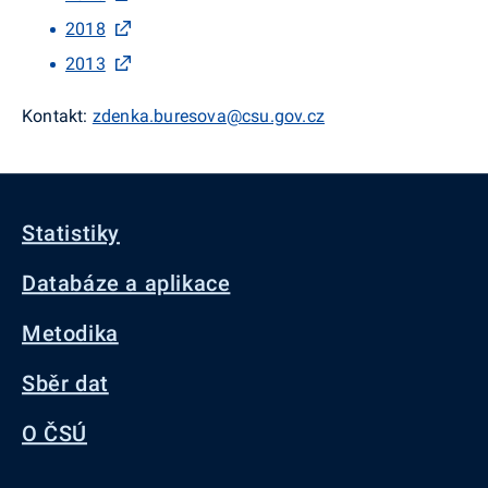
2018
2013
Kontakt:
zdenka.buresova@csu.gov.cz
Statistiky
Databáze a aplikace
Metodika
Sběr dat
O ČSÚ