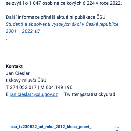
se zvýšil o 1 847 osob na celkových 6 224 v roce 2022.
Další informace přináší aktuální publikace ČSÚ
Studenti a absolventi vysokých škol v České republice
2001 – 2022
.
Kontakt
Jan Cieslar
tiskový mluvčí ČSÚ
T
274 052 017
|
M
604 149 190
E
jan.cieslar@csu.gov.cz
|
Twitter
@
statistickyurad
csu_tz230522_od_roku_2012_klesa_pocet_