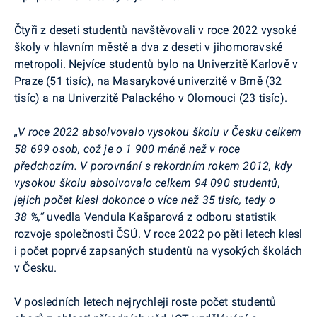
Čtyři z deseti studentů navštěvovali v roce 2022 vysoké
školy v hlavním městě a dva z deseti v jihomoravské
metropoli. Nejvíce studentů bylo na Univerzitě Karlově v
Praze (51 tisíc), na Masarykové univerzitě v Brně (32
tisíc) a na Univerzitě Palackého v Olomouci (23 tisíc).
„V roce 2022 absolvovalo vysokou školu v Česku celkem
58 699 osob, což je o 1 900 méně než v roce
předchozím. V porovnání s rekordním rokem 2012, kdy
vysokou školu absolvovalo celkem 94 090 studentů,
jejich počet klesl dokonce o více než 35 tisíc, tedy o
38 %,“
uvedla Vendula Kašparová z odboru statistik
rozvoje společnosti ČSÚ.
V roce 2022 po pěti letech klesl
i počet poprvé zapsaných studentů na vysokých školách
v Česku.
V posledních letech nejrychleji roste počet studentů