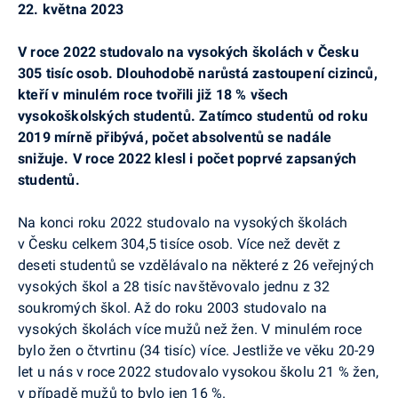
22. května 2023
V roce 2022 studovalo na vysokých školách v Česku
305 tisíc osob. Dlouhodobě narůstá zastoupení cizinců,
kteří v minulém roce tvořili již 18 % všech
vysokoškolských studentů. Zatímco studentů od roku
2019 mírně přibývá, počet absolventů se nadále
snižuje. V roce 2022 klesl i počet poprvé zapsaných
studentů.
Na konci roku 2022 studovalo na vysokých školách
v Česku celkem 304,5 tisíce osob. Více než devět z
deseti studentů se vzdělávalo na některé z 26 veřejných
vysokých škol a 28 tisíc navštěvovalo jednu z 32
soukromých škol. Až do roku 2003 studovalo na
vysokých školách více mužů než žen. V minulém roce
bylo žen o čtvrtinu (34 tisíc) více. Jestliže ve věku 20-29
let u nás v roce 2022 studovalo vysokou školu 21 % žen,
v případě mužů to bylo jen 16 %.