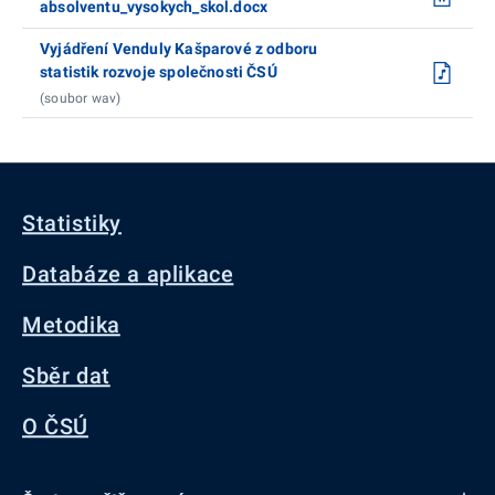
absolventu_vysokych_skol.docx
Vyjádření Venduly Kašparové z odboru
statistik rozvoje společnosti ČSÚ
(soubor wav)
Statistiky
Databáze a aplikace
Metodika
Sběr dat
O ČSÚ