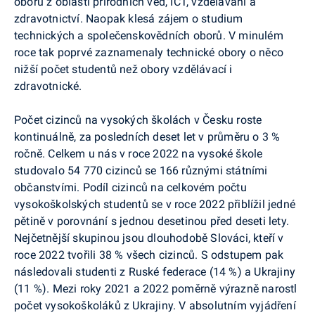
oborů z oblasti přírodních věd, ICT, vzdělávání a
zdravotnictví. Naopak klesá zájem o studium
technických a společenskovědních oborů. V minulém
roce tak poprvé zaznamenaly technické obory o něco
nižší počet studentů než obory vzdělávací i
zdravotnické.
Počet cizinců na vysokých školách v Česku roste
kontinuálně, za posledních deset let v průměru o 3 %
ročně. Celkem u nás v roce 2022 na vysoké škole
studovalo 54 770 cizinců se 166 různými státními
občanstvími. Podíl cizinců na celkovém počtu
vysokoškolských studentů se v roce 2022 přiblížil jedné
pětině v porovnání s jednou desetinou před deseti lety.
Nejčetnější skupinou jsou dlouhodobě Slováci, kteří v
roce 2022 tvořili 38 % všech cizinců. S odstupem pak
následovali studenti z Ruské federace (14 %) a Ukrajiny
(11 %). Mezi roky 2021 a 2022 poměrně výrazně narostl
počet vysokoškoláků z Ukrajiny. V absolutním vyjádření