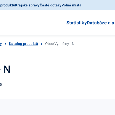
 produktů
Krajské správy
Časté dotazy
Volná místa
Statistiky
Databáze a a
ky
Katalog produktů
Obce Vysočiny - N
- N
05