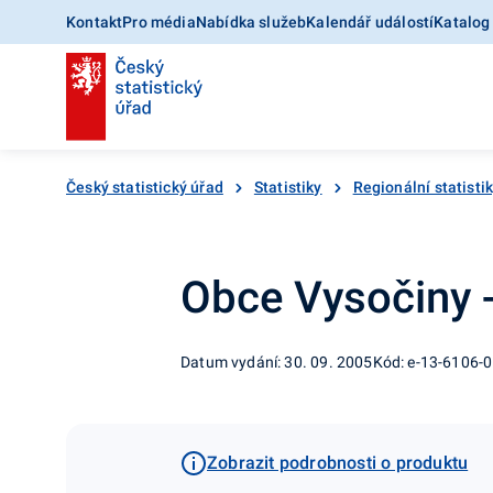
Kontakt
Pro média
Nabídka služeb
Kalendář událostí
Katalog
Český statistický úřad
Statistiky
Regionální statisti
Obce Vysočiny 
Datum vydání: 30. 09. 2005
Kód: e-13-6106-
Zobrazit podrobnosti o produktu