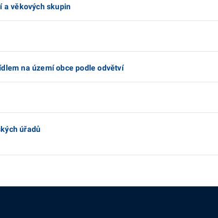
ví a věkových skupin
ídlem na území obce podle odvětví
ských úřadů