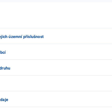
jich územní příslušnost
obcí
 druhu
údaje