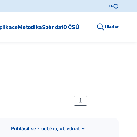
EN
plikace
Metodika
Sběr dat
O ČSÚ
Hledat
Přihlásit se k odběru, objednat