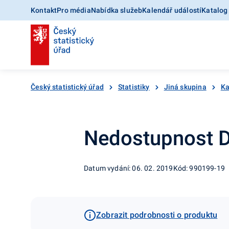
Kontakt
Pro média
Nabídka služeb
Kalendář událostí
Katalog
Český statistický úřad
Statistiky
Jiná skupina
Ka
Nedostupnost
Datum vydání: 06. 02. 2019
Kód: 990199-19
Zobrazit podrobnosti o produktu