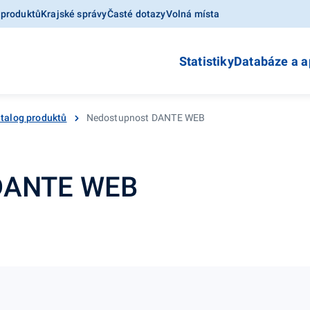
 produktů
Krajské správy
Časté dotazy
Volná místa
Statistiky
Databáze a a
talog produktů
Nedostupnost DANTE WEB
 DANTE WEB