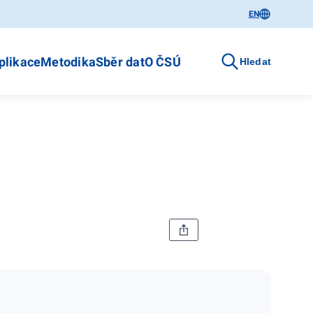
EN
plikace
Metodika
Sběr dat
O ČSÚ
Hledat