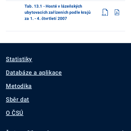
Tab. 13.1 - Hosté v lázeňských
ubytovacích zařízeních podle krajů
za 1. - 4. čtvrtletí 2007
Statistiky
Databáze a aplikace
Metodika
Sběr dat
O ČSÚ