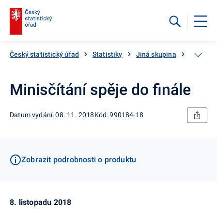
Český statistický úřad
Statistiky
Jiná skupina
Katalog
Minisčítání spěje do finále
Datum vydání: 08. 11. 2018
Kód: 990184-18
Zobrazit podrobnosti o produktu
8. listopadu 2018