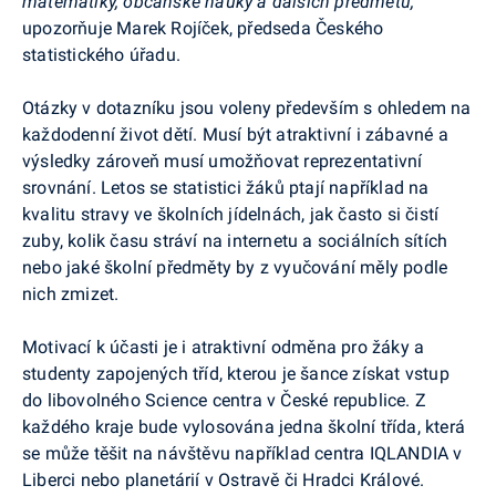
matematiky, občanské nauky a dalších předmětů,“
upozorňuje Marek Rojíček, předseda Českého
statistického úřadu.
Otázky v dotazníku jsou voleny především s ohledem na
každodenní život dětí. Musí být atraktivní i zábavné a
výsledky zároveň musí umožňovat reprezentativní
srovnání. Letos se statistici žáků ptají například na
kvalitu stravy ve školních jídelnách, jak často si čistí
zuby, kolik času stráví na internetu a sociálních sítích
nebo jaké školní předměty by z vyučování měly podle
nich zmizet.
Motivací k účasti je i atraktivní odměna pro žáky a
studenty zapojených tříd, kterou je šance získat vstup
do libovolného Science centra v České republice. Z
každého kraje bude vylosována jedna školní třída, která
se může těšit na návštěvu například centra IQLANDIA v
Liberci nebo planetárií v Ostravě či Hradci Králové.