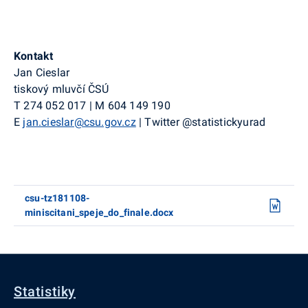
Kontakt
Jan Cieslar
tiskový mluvčí ČSÚ
T
274 052 017
|
M
604 149 190
E
jan.cieslar@csu.gov.cz
|
Twitter
@statistickyurad
csu-tz181108-
miniscitani_speje_do_finale.docx
Statistiky