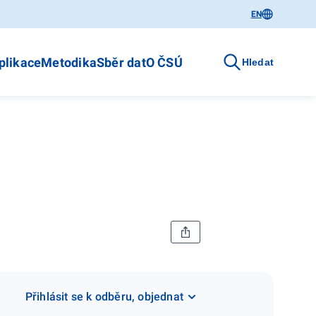
EN
plikace
Metodika
Sběr dat
O ČSÚ
Hledat
Přihlásit se k odběru, objednat