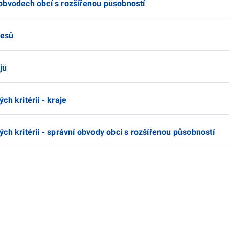
obvodech obcí s rozšířenou působností
resů
jů
h kritérií - kraje
ch kritérií - správní obvody obcí s rozšířenou působností