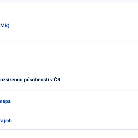
5 MB)
 rozšířenou působností v ČR
 mapa
rajích