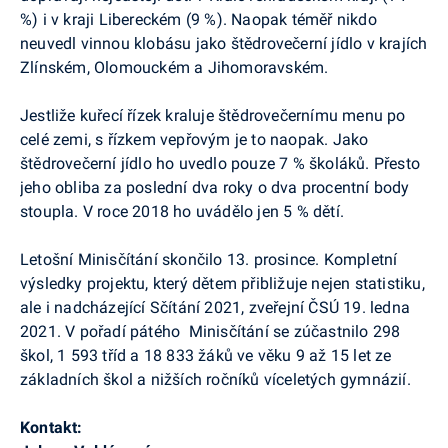
%) i v kraji Libereckém (9 %). Naopak téměř nikdo
neuvedl vinnou klobásu jako štědrovečerní jídlo v krajích
Zlínském, Olomouckém a Jihomoravském.
Jestliže kuřecí řízek kraluje štědrovečernímu menu po
celé zemi, s řízkem vepřovým je to naopak. Jako
štědrovečerní jídlo ho uvedlo pouze 7 % školáků. Přesto
jeho obliba za poslední dva roky o dva procentní body
stoupla. V roce 2018 ho uvádělo jen 5 % dětí.
Letošní
Minisčítání
skončilo 13. prosince. Kompletní
výsledky projektu, který dětem přibližuje nejen statistiku,
ale i nadcházející Sčítání 2021, zveřejní ČSÚ 19. ledna
2021. V pořadí pátého
Minisčítání
se zúčastnilo 298
škol, 1 593 tříd a 18 833 žáků ve věku 9 až 15 let ze
základních škol a nižších ročníků víceletých gymnázií.
Kontakt: