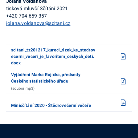
Jolana Voldánová
tisková mluvčí Sčítání 2021
+420 704 659 357
jolana.voldanova@scitani.cz
scitani_tz201217_kureci_rizek_ke_stedrov
ecerni_veceri_je_favoritem_ceskych_deti.
docx
Vyjádření Marka Rojíčka, předsedy
Českého statistického úřadu
(soubor mp3)
Minisčítání 2020 - Štědrovečerní večeře