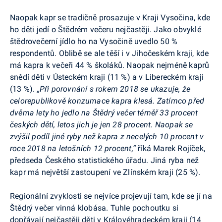
Naopak kapr se tradičně prosazuje v Kraji Vysočina, kde
ho děti jedí o Štědrém večeru nejčastěji. Jako obvyklé
štědrovečerní jídlo ho na Vysočině uvedlo 50 %
respondentů. Oblibě se ale těší i v Jihočeském kraji, kde
má kapra k večeři 44 % školáků. Naopak nejméně kaprů
snědí děti v Ústeckém kraji (11 %) a v Libereckém kraji
(13 %).
„Při porovnání s rokem 2018 se ukazuje, že
celorepublikově konzumace kapra klesá. Zatímco před
dvěma lety ho jedlo na Štědrý večer téměř 33 procent
českých dětí, letos jich je jen 28 procent. Naopak se
zvýšil podíl jiné ryby než kapra z necelých 10 procent v
roce 2018 na letošních 12 procent,“
říká Marek
Rojíček
,
předseda Českého statistického úřadu. Jiná ryba než
kapr má největší zastoupení ve Zlínském kraji (25 %).
Regionální zvyklosti se nejvíce projevují tam, kde se jí na
Štědrý večer vinná klobása. Tuhle pochoutku si
dopřávají nejčastěji děti v Královéhradeckém kraji (14