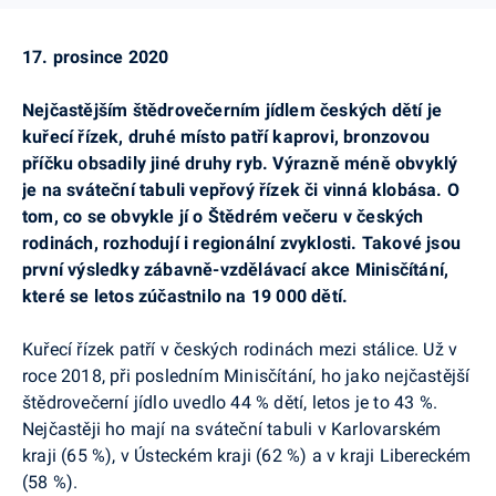
17. prosince 2020
Nejčastějším štědrovečerním jídlem českých dětí je
kuřecí řízek, druhé místo patří kaprovi, bronzovou
příčku obsadily jiné druhy ryb. Výrazně méně obvyklý
je na sváteční tabuli vepřový řízek či vinná klobása. O
tom, co se obvykle jí o Štědrém večeru v českých
rodinách, rozhodují i regionální zvyklosti. Takové jsou
první výsledky zábavně-vzdělávací akce
Minisčítání
,
které se letos zúčastnilo na 19 000 dětí.
Kuřecí řízek patří v českých rodinách mezi stálice. Už v
roce 2018, při posledním
Minisčítání
, ho jako nejčastější
štědrovečerní jídlo uvedlo 44 % dětí, letos je to 43 %.
Nejčastěji ho mají na sváteční tabuli v Karlovarském
kraji (65 %), v Ústeckém kraji (62 %) a v kraji Libereckém
(58 %).