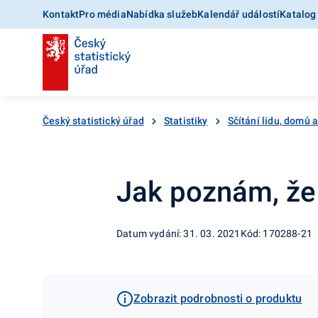
Kontakt
Pro média
Nabídka služeb
Kalendář událostí
Katalog
Český statistický úřad
Statistiky
Sčítání lidu, domů 
Jak poznám, že 
Datum vydání: 31. 03. 2021
Kód: 170288-21
Zobrazit podrobnosti o produktu