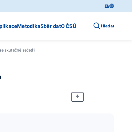
EN
plikace
Metodika
Sběr dat
O ČSÚ
Hledat
se skutečně sečetl?
?