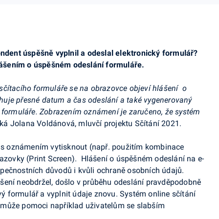
ondent úspěšně vyplnil a odeslal elektronický formulář?
ášením o úspěšném odeslání formuláře.
sčítacího formuláře se na obrazovce objeví hlášení
o
huje přesné datum a čas odeslání a také vygenerovaný
o formuláře. Zobrazením oznámení je zaručeno, že systém
íká Jolana Voldánová, mluvčí projektu Sčítání 2021.
ku s oznámením vytisknout (např. použitím kombinace
azovky (Print Screen).
Hlášení o úspěšném odeslání na e-
pečnostních důvodů i kvůli ochraně osobních údajů.
šení neobdržel, došlo v průběhu odeslání pravděpodobně
ový formulář a vyplnit údaje znovu. Systém online sčítání
 může pomoci například uživatelům se slabším