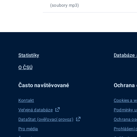
(soubory mp3)
Statistiky
Databáze 
O ČSÚ
Často navštěvované
Ochrana d
Kontakt
Cookies a w
Veřejná databáze
Podmínky u
DataStat (ověřovací provoz)
Ochrana os
Pro média
Prohlášení 