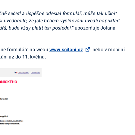
ečně sečetl a úspěšně odeslal formulář, může tak učinit
 si uvědomíte, že jste během vyplňování uvedli například
řů, bude vždy platit ten poslední,“
upozorňuje Jolana
line formuláře na webu
www.scitani.cz
nebo v mobilní
ání až do 11. května.