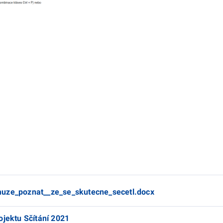
muze_poznat__ze_se_skutecne_secetl.docx
ojektu Sčítání 2021