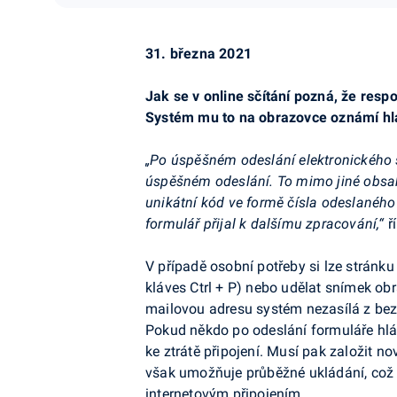
31. března 2021
Jak se v online sčítání pozná, že resp
Systém mu to na obrazovce oznámí hl
„Po úspěšném odeslání elektronického 
úspěšném odeslání. To mimo jiné obsa
unikátní kód ve formě čísla odeslanéh
formulář přijal k dalšímu zpracování,“
ř
V případě osobní potřeby si lze strán
kláves Ctrl + P) nebo udělat snímek obr
mailovou adresu systém nezasílá z bez
Pokud někdo po odeslání formuláře hlá
ke ztrátě připojení. Musí pak založit n
však umožňuje průběžné ukládání, což
internetovým připojením.