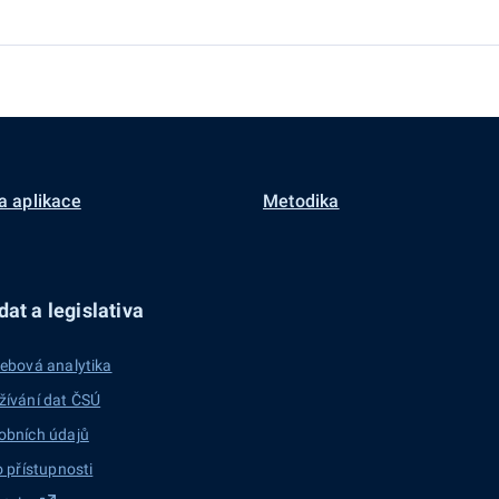
a aplikace
Metodika
at a legislativa
ebová analytika
žívání dat ČSÚ
obních údajů
o přístupnosti