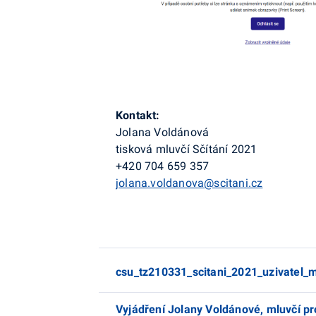
Kontakt:
Jolana Voldánová
tisková mluvčí Sčítání 2021
+420 704 659 357
jolana.voldanova@scitani.cz
csu_tz210331_scitani_2021_uzivatel_
Vyjádření Jolany Voldánové, mluvčí pr