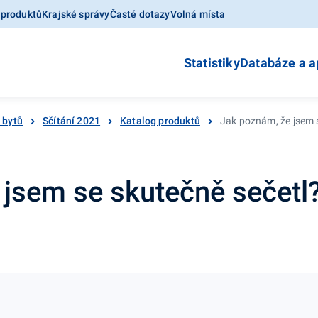
 produktů
Krajské správy
Časté dotazy
Volná místa
Statistiky
Databáze a a
a bytů
Sčítání 2021
Katalog produktů
Jak poznám, že jsem 
jsem se skutečně sečetl