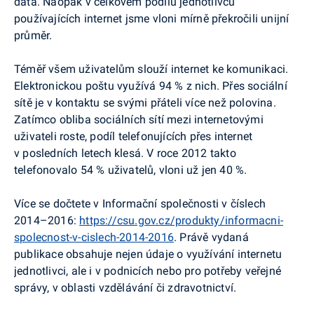
data. Naopak v celkovém podílu jednotlivců
používajících internet jsme vloni mírně překročili unijní
průměr.
Téměř všem uživatelům slouží internet ke komunikaci.
Elektronickou poštu využívá 94 % z nich. Přes sociální
sítě je v kontaktu se svými přáteli více než polovina.
Zatímco obliba sociálních sítí mezi internetovými
uživateli roste, podíl telefonujících přes internet
v posledních letech klesá. V roce 2012 takto
telefonovalo 54 % uživatelů, vloni už jen 40 %.
Více se dočtete v Informační společnosti v číslech
2014–2016:
https://csu.gov.cz/produkty/informacni-
spolecnost-v-cislech-2014-2016
. Právě vydaná
publikace obsahuje nejen údaje o využívání internetu
jednotlivci, ale i v podnicích nebo pro potřeby veřejné
správy, v oblasti vzdělávání či zdravotnictví.