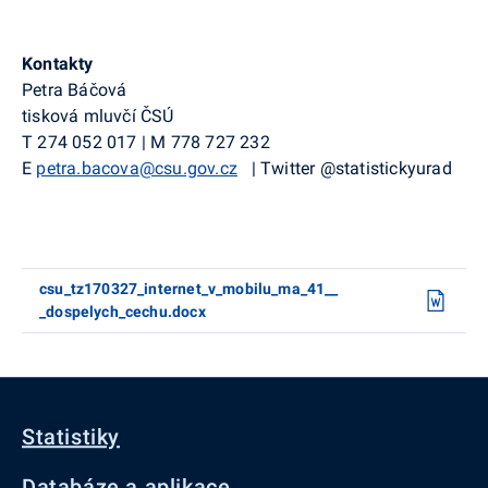
Kontakty
Petra Báčová
tisková mluvčí ČSÚ
T
274 052 017
|
M
778 727 232
E
petra.bacova@csu.gov.cz
|
Twitter
@
statistickyurad
csu_tz170327_internet_v_mobilu_ma_41__
_dospelych_cechu.docx
Statistiky
Databáze a aplikace