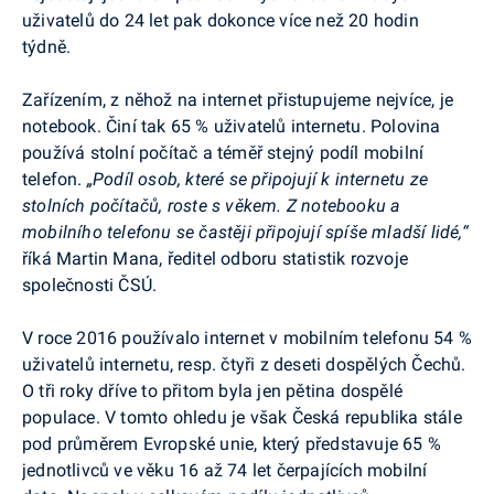
uživatelů do 24 let pak dokonce více než 20 hodin
týdně.
Zařízením, z něhož na internet přistupujeme nejvíce, je
notebook. Činí tak 65 % uživatelů internetu. Polovina
používá stolní počítač a téměř stejný podíl mobilní
telefon.
„Podíl osob, které
se připojují k internetu ze
stolních počítačů, roste s věkem. Z notebooku a
mobilního telefonu se častěji připojují spíše mladší lidé,“
říká Martin Mana, ředitel odboru statistik rozvoje
společnosti ČSÚ.
V roce 2016 používalo internet v mobilním telefonu 54 %
uživatelů internetu, resp. čtyři z deseti dospělých Čechů.
O tři roky dříve to přitom byla jen pětina dospělé
populace. V tomto ohledu je však Česká republika stále
pod průměrem Evropské unie, který představuje 65 %
jednotlivců ve věku 16 až 74 let čerpajících mobilní