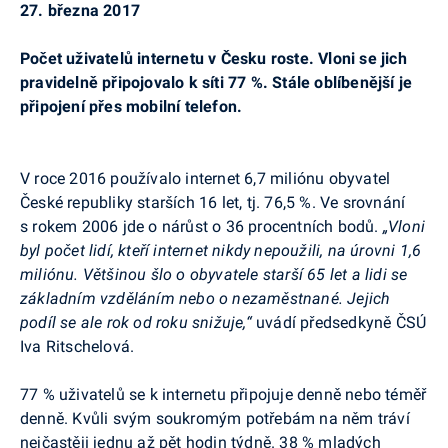
27. března 2017
Počet uživatelů internetu v Česku roste. Vloni se jich
pravidelně připojovalo k síti 77 %. Stále oblíbenější je
připojení přes mobilní telefon.
V roce 2016 používalo internet 6,7 miliónu obyvatel
České republiky starších 16 let, tj. 76,5 %. Ve srovnání
s rokem 2006 jde o nárůst o 36 procentních bodů.
„Vloni
byl počet lidí, kteří internet nikdy nepoužili, na úrovni 1,6
miliónu. Většinou šlo o obyvatele starší 65 let a lidi se
základním vzděláním nebo o nezaměstnané. Jejich
podíl se ale rok od roku snižuje,“
uvádí předsedkyně ČSÚ
Iva Ritschelová.
77 % uživatelů se k internetu připojuje denně nebo téměř
denně. Kvůli svým soukromým potřebám na něm tráví
nejčastěji jednu až pět hodin týdně. 38 % mladých