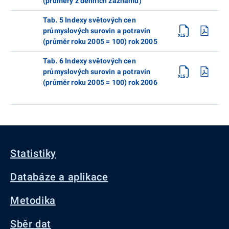
(průměry z denních záznamů)
Tab. 5 Indexy světových cen
průmyslových surovin a potravin
(průměr roku 2005 = 100) rok 2005
Tab. 6 Indexy světových cen
průmyslových surovin a potravin
(průměr roku 2005 = 100) rok 2006
Statistiky
Databáze a aplikace
Metodika
Sběr dat