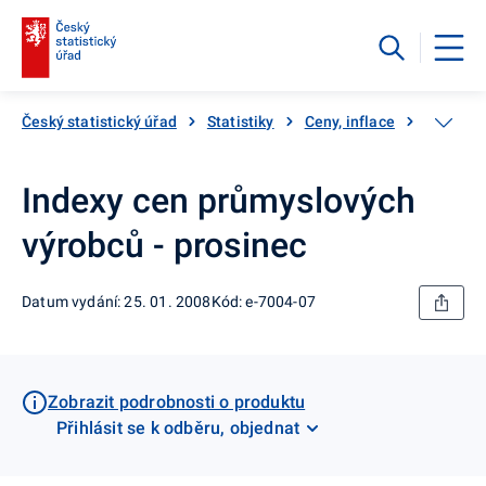
Český statistický úřad
Statistiky
Ceny, inflace
Ceny vý
Indexy cen průmyslových
výrobců - prosinec
Datum vydání: 25. 01. 2008
Kód: e-7004-07
Zobrazit podrobnosti o produktu
Přihlásit se k odběru, objednat