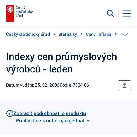
Český statistický úřad
Statistiky
Ceny, inflace
Ceny vý
Indexy cen průmyslových
výrobců - leden
Datum vydání: 25. 02. 2006
Kód: e-7004-06
Zobrazit podrobnosti o produktu
Přihlásit se k odběru, objednat