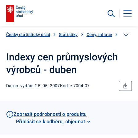
Český statistický úřad
Statistiky
Ceny, inflace
Ceny vý
Indexy cen průmyslových
výrobců - duben
Datum vydání: 25. 05. 2007
Kód: e-7004-07
Zobrazit podrobnosti o produktu
Přihlásit se k odběru, objednat