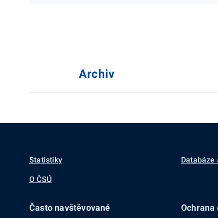
Archiv
Statistiky
Databáze 
O ČSÚ
Často navštěvované
Ochrana d