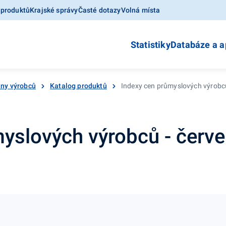
 produktů
Krajské správy
Časté dotazy
Volná místa
Statistiky
Databáze a a
ny výrobců
Katalog produktů
Indexy cen průmyslových výrobců
yslových výrobců - červ