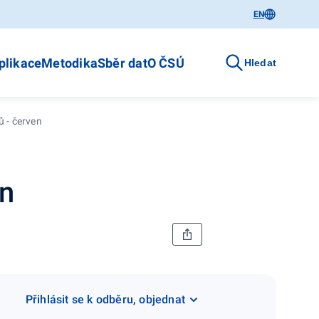
EN
plikace
Metodika
Sběr dat
O ČSÚ
Hledat
 - červen
en
Přihlásit se k odběru, objednat