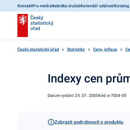
Kontakt
Pro média
Nabídka služeb
Kalendář událostí
Katalog
Český statistický úřad
Statistiky
Ceny, inflace
Ce
Indexy cen prům
Datum vydání: 25. 07. 2005
Kód: e-7004-05
Zobrazit podrobnosti o produktu