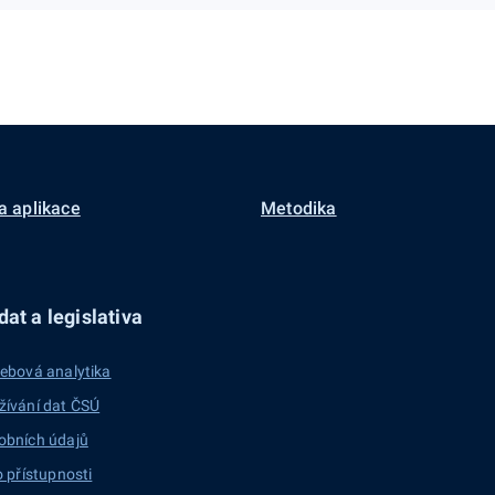
a aplikace
Metodika
at a legislativa
ebová analytika
žívání dat ČSÚ
obních údajů
o přístupnosti