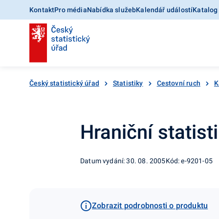
Kontakt
Pro média
Nabídka služeb
Kalendář událostí
Katalog
Český statistický úřad
Statistiky
Cestovní ruch
K
Hraniční statist
Datum vydání: 30. 08. 2005
Kód: e-9201-05
Zobrazit podrobnosti o produktu