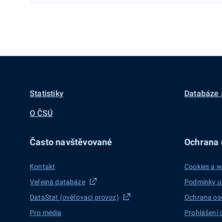
Statistiky
Databáze 
O ČSÚ
Často navštěvované
Ochrana d
Kontakt
Cookies a w
Veřejná databáze
Podmínky u
DataStat (ověřovací provoz)
Ochrana os
Pro média
Prohlášení 