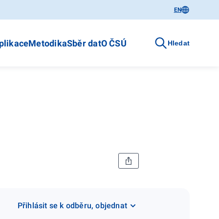
EN
plikace
Metodika
Sběr dat
O ČSÚ
Hledat
Přihlásit se k odběru, objednat