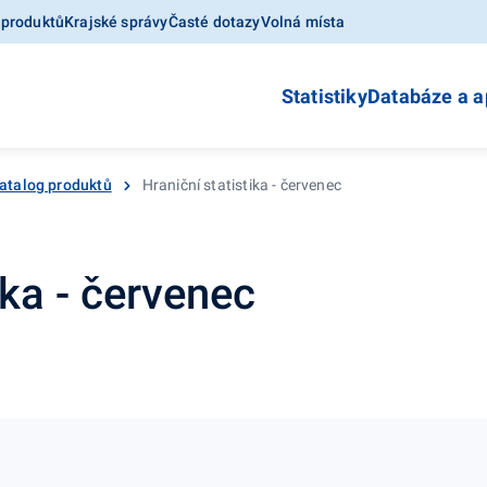
 produktů
Krajské správy
Časté dotazy
Volná místa
Statistiky
Databáze a a
atalog produktů
Hraniční statistika - červenec
ika - červenec