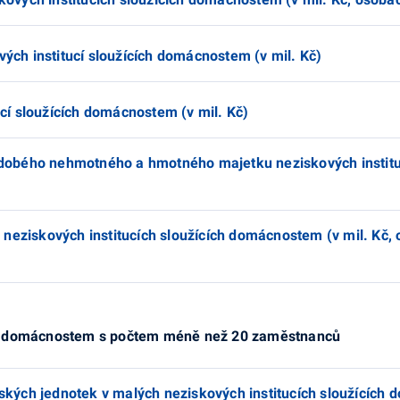
ých institucí sloužících domácnostem (v mil. Kč)
ucí sloužících domácnostem (v mil. Kč)
odobého nehmotného a hmotného majetku neziskových instituc
 v neziskových institucích sloužících domácnostem (v mil. Kč,
ící domácnostem s počtem méně než 20 zaměstnanců
jských jednotek v malých neziskových institucích sloužících