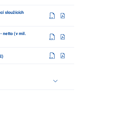
í sloužících
 netto (v mil.
č)