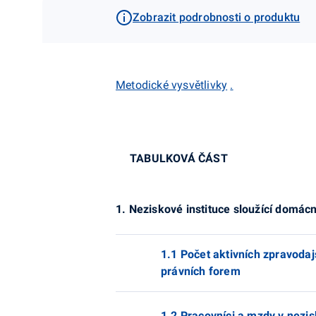
Zobrazit podrobnosti o produktu
Metodické vysvětlivky
.
TABULKOVÁ ČÁST
1. Neziskové instituce sloužící domá
1.1 Počet aktivních zpravoda
právních forem
1.2 Pracovníci a mzdy v nezis