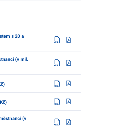
ostem s 20 a
tnanci (v mil.
Kč)
 Kč)
aměstnanci (v