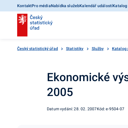
Kontakt
Pro média
Nabídka služeb
Kalendář událostí
Katalog
Český statistický úřad
Statistiky
Služby
Katalog
Ekonomické výsl
2005
Datum vydání: 28. 02. 2007
Kód: e-9504-07