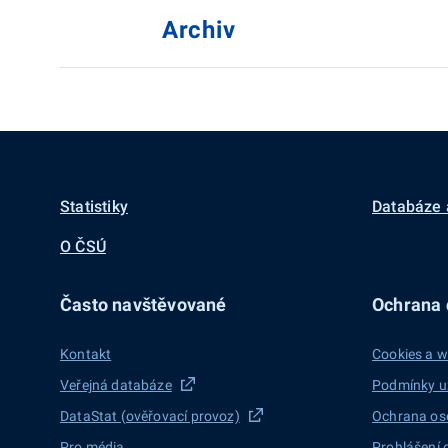
Archiv
Statistiky
Databáze 
O ČSÚ
Často navštěvované
Ochrana d
Kontakt
Cookies a w
Veřejná databáze
Podmínky u
DataStat (ověřovací provoz)
Ochrana os
Pro média
Prohlášení 