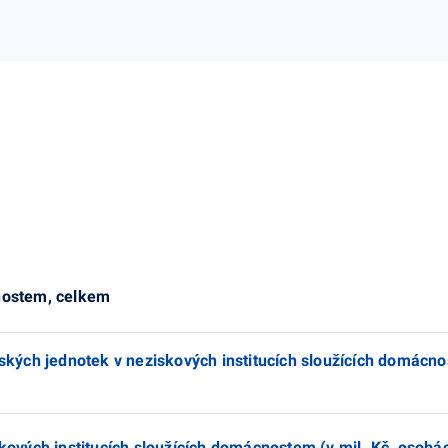
cnostem, celkem
jských jednotek v neziskových institucích sloužících domácn
kových institucích sloužících domácnostem (v mil. Kč, osobá