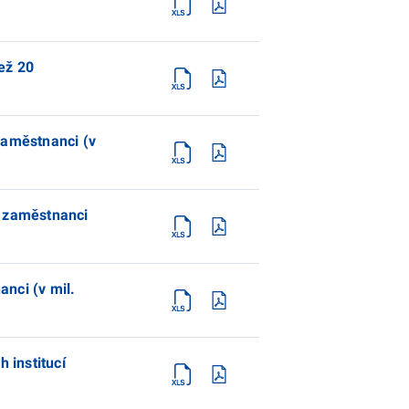
ež 20
zaměstnanci (v
0 zaměstnanci
nci (v mil.
 institucí