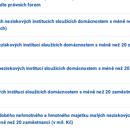
dle právních forem
ch neziskových institucích sloužících domácnostem s méně n
ách)
eziskových institucí sloužících domácnostem s méně než 20 
neziskových institucí sloužících domácnostem s méně než 2
ch institucí sloužících domácnostem s méně než 20 zaměstna
hodobého nehmotného a hmotného majetku malých neziskových
ně než 20 zaměstnanci (v mil. Kč)