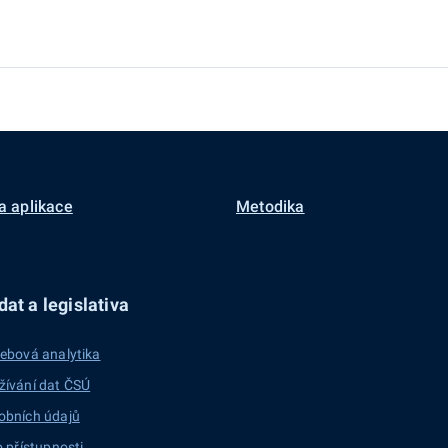
a aplikace
Metodika
at a legislativa
ebová analytika
žívání dat ČSÚ
obních údajů
o přístupnosti