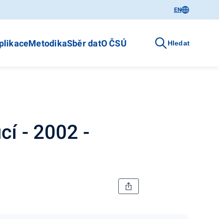
EN
plikace
Metodika
Sběr dat
O ČSÚ
Hledat
í - 2002 -