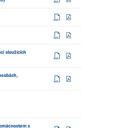
í sloužících
 osobách,
 domácnostem s