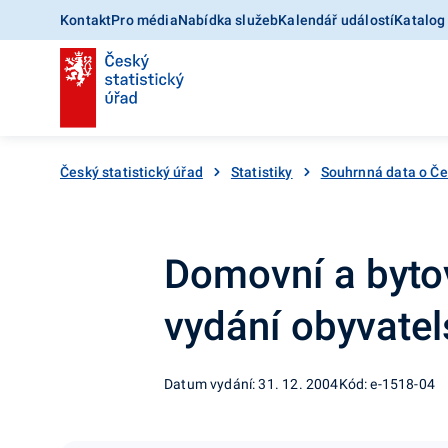
Kontakt
Pro média
Nabídka služeb
Kalendář událostí
Katalog
Český statistický úřad
Statistiky
Souhrnná data o Č
Domovní a bytov
vydání obyvatel
Datum vydání: 31. 12. 2004
Kód: e-1518-04