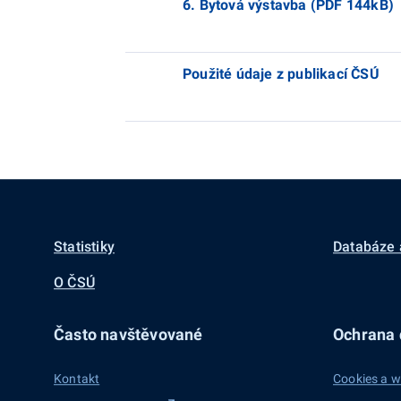
6. Bytová výstavba (PDF 144kB)
Použité údaje z publikací ČSÚ
Statistiky
Databáze 
O ČSÚ
Často navštěvované
Ochrana d
Kontakt
Cookies a w