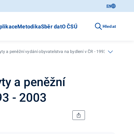
EN
plikace
Metodika
Sběr dat
O ČSÚ
Hledat
ty a peněžní vydání obyvatelstva na bydlení v ČR - 1993 - 2003
ty a peněžní
93 - 2003