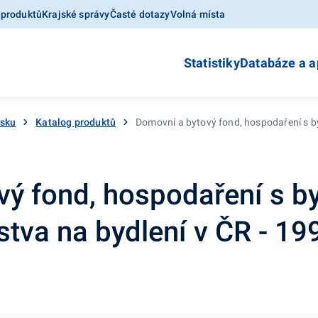
 produktů
Krajské správy
Časté dotazy
Volná místa
Statistiky
Databáze a a
esku
Katalog produktů
Domovní a bytový fond, hospodaření s by
ý fond, hospodaření s by
stva na bydlení v ČR - 19