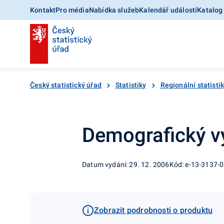
Kontakt
Pro média
Nabídka služeb
Kalendář událostí
Katalog
Český statistický úřad
Statistiky
Regionální statisti
Demografický vý
Datum vydání: 29. 12. 2006
Kód: e-13-3137-
Zobrazit podrobnosti o produktu