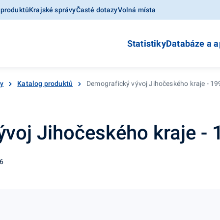
 produktů
Krajské správy
Časté dotazy
Volná místa
Statistiky
Databáze a a
ky
Katalog produktů
Demografický vývoj Jihočeského kraje - 19
voj Jihočeského kraje - 
06