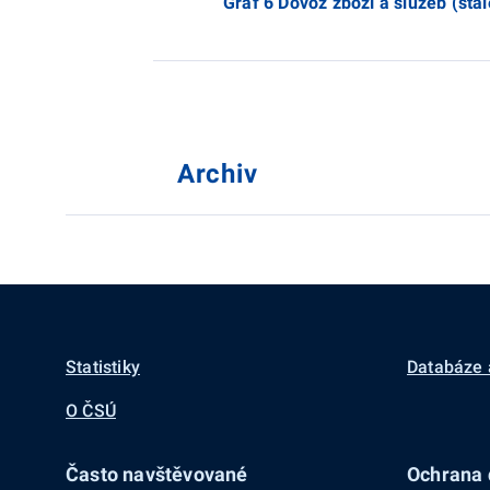
Graf 6 Dovoz zboží a služeb (stá
Archiv
Statistiky
Databáze 
O ČSÚ
Často navštěvované
Ochrana d