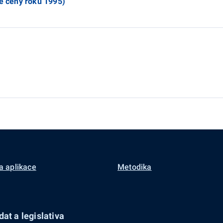
lé ceny roku 1995)
a aplikace
Metodika
at a legislativa