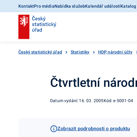
Kontakt
Pro média
Nabídka služeb
Kalendář událostí
Katalog
Český statistický úřad
Statistiky
HDP, národní účty
Čtvrtletní národn
Datum vydání: 16. 03. 2005
Kód: e-5001-04
Zobrazit podrobnosti o produktu