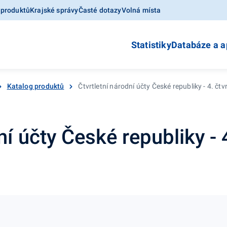
 produktů
Krajské správy
Časté dotazy
Volná místa
Statistiky
Databáze a a
Katalog produktů
Čtvrtletní národní účty České republiky - 4. čtvr
í účty České republiky - 4