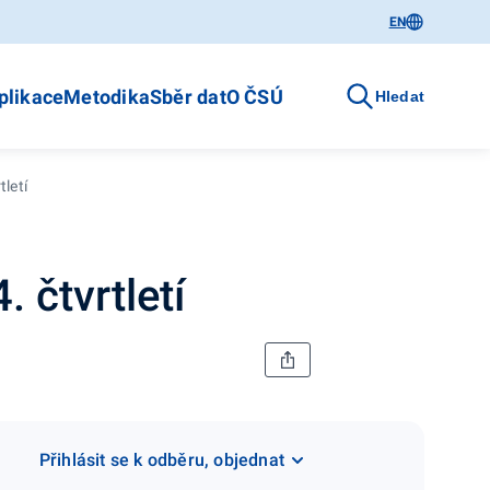
EN
plikace
Metodika
Sběr dat
O ČSÚ
Hledat
tletí
. čtvrtletí
Přihlásit se k odběru, objednat