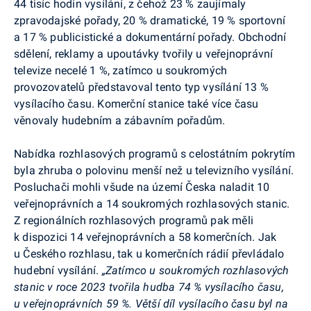
44 tisíc hodin vysílání, z čehož 23 % zaujímaly
zpravodajské pořady, 20 % dramatické, 19 % sportovní
a 17 % publicistické a dokumentární pořady. Obchodní
sdělení, reklamy a upoutávky tvořily u veřejnoprávní
televize necelé 1 %, zatímco u soukromých
provozovatelů představoval tento typ vysílání 13 %
vysílacího času. Komerční stanice také více času
věnovaly hudebním a zábavním pořadům.
Nabídka rozhlasových programů s celostátním pokrytím
byla zhruba o polovinu menší než u televizního vysílání.
Posluchači mohli všude na území Česka naladit 10
veřejnoprávních a 14 soukromých rozhlasových stanic.
Z regionálních rozhlasových programů pak měli
k dispozici 14 veřejnoprávních a 58 komerčních. Jak
u Českého rozhlasu, tak u komerčních rádií převládalo
hudební vysílání.
„Zatímco u soukromých rozhlasových
stanic v roce 2023 tvořila hudba 74 % vysílacího času,
u veřejnoprávních 59 %. Větší díl vysílacího času byl na