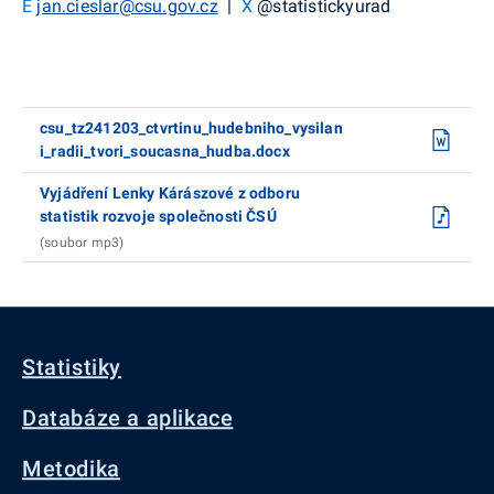
E
jan.cieslar@csu.gov.cz
|
X
@statistickyurad
csu_tz241203_ctvrtinu_hudebniho_vysilan
i_radii_tvori_soucasna_hudba.docx
Vyjádření Lenky Kárászové z odboru
statistik rozvoje společnosti ČSÚ
(soubor mp3)
Statistiky
Databáze a aplikace
Metodika