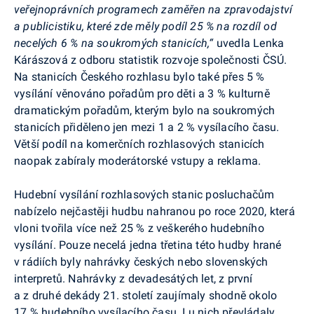
veřejnoprávních programech zaměřen na zpravodajství
a publicistiku, které zde měly podíl 25 % na rozdíl od
necelých 6 % na soukromých stanicích,“
uvedla Lenka
Kárászová z odboru statistik rozvoje společnosti ČSÚ.
Na stanicích Českého rozhlasu bylo také přes 5 %
vysílání věnováno pořadům pro děti a 3 % kulturně
dramatickým pořadům, kterým bylo na soukromých
stanicích přiděleno jen mezi 1 a 2 % vysílacího času.
Větší podíl na komerčních rozhlasových stanicích
naopak zabíraly moderátorské vstupy a reklama.
Hudební vysílání rozhlasových stanic posluchačům
nabízelo nejčastěji hudbu nahranou po roce 2020, která
vloni tvořila více než 25 % z veškerého hudebního
vysílání. Pouze necelá jedna třetina této hudby hrané
v rádiích byly nahrávky českých nebo slovenských
interpretů. Nahrávky z devadesátých let, z první
a z druhé dekády 21. století zaujímaly shodně okolo
17 % hudebního vysílacího času. I u nich převládaly