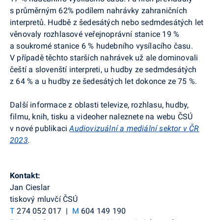
s průměrným 62% podílem nahrávky zahraničních
interpretů. Hudbě z šedesátých nebo sedmdesátých let
věnovaly rozhlasové veřejnoprávní stanice 19 %
a soukromé stanice 6 % hudebního vysílacího času.
V případě těchto starších nahrávek už ale dominovali
čeští a slovenští interpreti, u hudby ze sedmdesátých
z 64 % a u hudby ze šedesátých let dokonce ze 75 %.
Další informace z oblasti televize, rozhlasu, hudby,
filmu, knih, tisku a videoher naleznete na webu ČSÚ
v nové publikaci
Audiovizuální a mediální sektor v ČR
2023
.
Kontakt:
Jan Cieslar
tiskový mluvčí ČSÚ
T
274 052 017 |
M
604 149 190