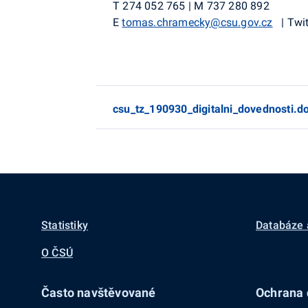
T
274 052 765
|
M
737
280 892
E
tomas.chramecky@csu.gov.cz
|
Twit
csu_tz_190930_digitalni_dovednosti.d
Statistiky
Databáze 
O ČSÚ
Často navštěvované
Ochrana d