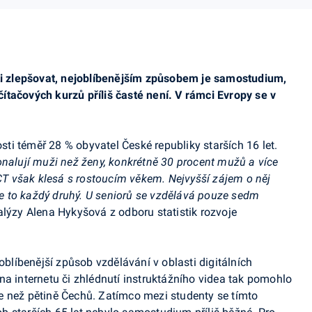
sti zlepšovat, nejoblíbenějším způsobem je samostudium,
ítačových kurzů příliš časté není. V rámci Evropy se v
osti téměř 28 % obyvatel České republiky starších 16 let.
onalují muži než ženy, konkrétně 30 procent mužů a více
ICT však klesá s rostoucím věkem. Nejvyšší zájem o něj
 je to každý druhý. U seniorů se vzdělává pouze sedm
alýzy Alena
Hykyšová
z odboru statistik rozvoje
líbenější způsob vzdělávání v oblasti digitálních
na internetu či zhlédnutí instruktážního videa tak pomohlo
více než pětině Čechů. Zatímco mezi studenty se tímto