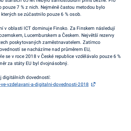
 starších 65 let nebylo samostudium příliš běžné. Pro
ilo pouze 7 % z nich. Nejméně častou metodou bylo
 kterých se zúčastnilo pouze 6 % osob.
ání v oblasti ICT dominuje Finsko. Za Finskem následují
zozemskem, Lucemburskem a Českem. Největší rezervy
urzech poskytovaných zaměstnavatelem. Zatímco
 dovedností se nacházíme nad průměrem EU,
le se v roce 2018 v České republice vzdělávalo pouze 6 %
měr za státy EU byl dvojnásobný.
 digitálních dovedností:
-ve-vzdelavani-a-digitalni-dovednosti-2018