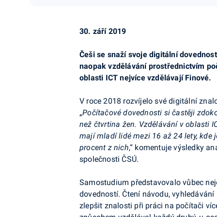
30. září 2019
Češi se snaží svoje digitální dovedno
naopak vzdělávání prostřednictvím poč
oblasti ICT nejvíce vzdělávají Finové.
V roce 2018 rozvíjelo své digitální znal
„
Počítačové dovednosti si častěji zdok
než čtvrtina žen. Vzdělávání v oblasti 
mají mladí lidé mezi 16 až 24 lety, kde
procent z nich
,“ komentuje výsledky an
společnosti ČSÚ.
Samostudium představovalo vůbec nejob
dovedností. Čtení návodu, vyhledávání 
zlepšit znalosti při práci na počítači 