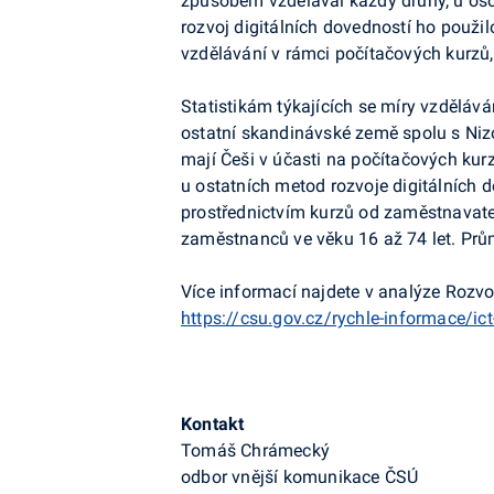
způsobem vzdělával každý druhý, u osob
rozvoj digitálních dovedností ho použ
vzdělávání v rámci počítačových kurzů,
Statistikám týkajících se míry vzděláv
ostatní skandinávské země spolu s Ni
mají Češi v účasti na počítačových k
u ostatních metod rozvoje digitálních
prostřednictvím kurzů od zaměstnavate
zaměstnanců ve věku 16 až 74 let. Prů
Více informací
najdete v analýze Rozvoj
https://csu.gov.cz/rychle-informace/ict
Kontakt
Tomáš
Chrámecký
odbor vnější komunikace ČSÚ