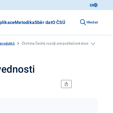
EN
plikace
Metodika
Sběr dat
O ČSÚ
Hledat
 produktů
Čtvrtina Čechů rozvíjí své počítačové dovednosti
vednosti