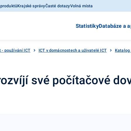
 produktů
Krajské správy
Časté dotazy
Volná místa
Statistiky
Databáze a a
t - používání ICT
ICT v domácnostech a uživatelé ICT
Katalog
rozvíjí své počítačové do