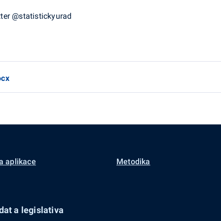
ter
@
statistickyurad
ocx
a aplikace
Metodika
at a legislativa