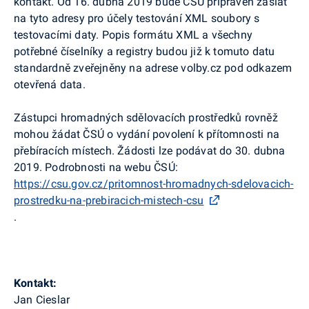
kontakt. Od 16. dubna 2019 bude ČSÚ připraven zaslat
na tyto adresy pro účely testování XML soubory s
testovacími daty. Popis formátu XML a všechny
potřebné číselníky a registry budou již k tomuto datu
standardně zveřejněny na adrese volby.cz pod odkazem
otevřená data.
Zástupci hromadných sdělovacích prostředků rovněž
mohou žádat ČSÚ o vydání povolení k přítomnosti na
přebíracích místech. Žádosti lze podávat do 30. dubna
2019. Podrobnosti na webu ČSÚ:
https://csu.gov.cz/pritomnost-hromadnych-sdelovacich-
prostredku-na-prebiracich-mistech-csu
.
Kontakt:
Jan Cieslar