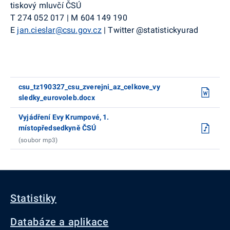
tiskový mluvčí ČSÚ
T
274 052 017
|
M
604 149 190
E
jan.cieslar@csu.gov.cz
|
Twitter
@
statistickyurad
csu_tz190327_csu_zverejni_az_celkove_vy
sledky_eurovoleb.docx
Vyjádření Evy Krumpové, 1.
místopředsedkyně ČSÚ
(soubor mp3)
Statistiky
Databáze a aplikace