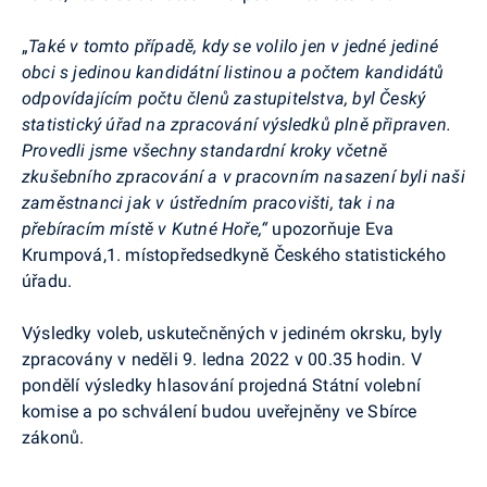
„
Také v tomto případě, kdy se volilo jen v jedné jediné
obci s jedinou kandidátní listinou a počtem kandidátů
odpovídajícím počtu členů zastupitelstva, byl Český
statistický úřad na zpracování výsledků plně připraven.
Provedli jsme všechny standardní kroky včetně
zkušebního zpracování
a v pracovním nasazení byli naši
zaměstnanci jak v ústředním pracovišti, tak i na
přebíracím místě v Kutné Hoře,“
upozorňuje Eva
Krumpová,1. místopředsedkyně Českého statistického
úřadu.
V
ýsledky voleb, uskutečněných v jediném okrsku, byly
zpracovány v neděli 9. ledna 2022 v 00.35 hodin. V
pondělí výsledky hlasování projedná Státní volební
komise a po schválení budou uveřejněny ve Sbírce
zákonů.