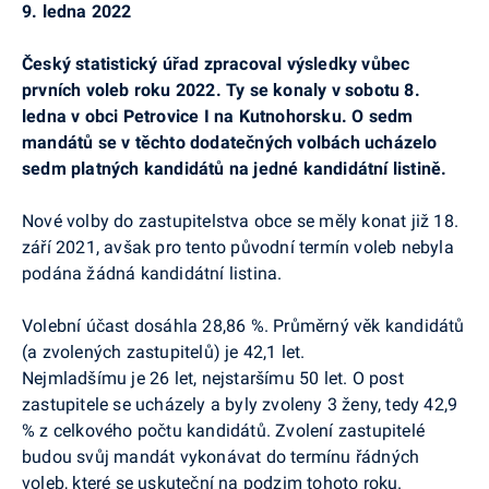
9. ledna 2022
Český statistický úřad zpracoval výsledky vůbec
prvních voleb roku 2022. Ty se konaly v sobotu 8.
ledna v obci Petrovice I na Kutnohorsku. O sedm
mandátů se v těchto dodatečných volbách ucházelo
sedm platných kandidátů na jedné kandidátní listině.
Nové volby do zastupitelstva obce se měly konat již 18.
září 2021, avšak pro tento původní termín voleb nebyla
podána žádná kandidátní listina.
Volební účast dosáhla 28,86 %. Průměrný věk kandidátů
(a zvolených zastupitelů) je 42,1 let.
Nejmladšímu je 26 let, nejstaršímu 50 let. O post
zastupitele se ucházely a byly zvoleny 3 ženy, tedy 42,9
% z celkového počtu kandidátů. Zvolení zastupitelé
budou svůj mandát vykonávat do termínu řádných
voleb, které se uskuteční na podzim tohoto roku.