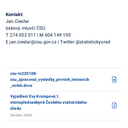
Kontakt:
Jan Cieslar
tiskový mluvčí ČSÚ
T
274 052 017
|
M
604 149 190
E
jan.cieslar@csu.gov.cz
|
Twitter
@
statistickyurad
csu-tz220108-
csu_zpracoval_vysledky_prvnich_letosnich
_voleb.docx
Vyjádření Evy Krumpové,1.
místopředsedkyně Českého statistického
úřadu
(soubor mp3)