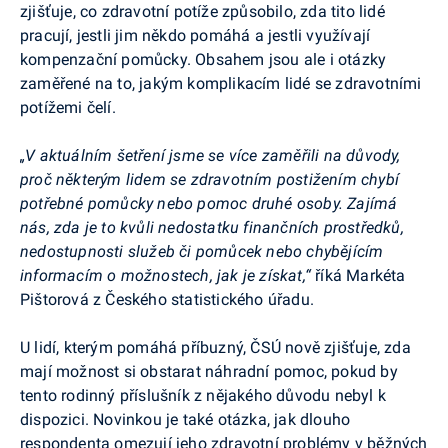
zjišťuje, co zdravotní potíže způsobilo, zda tito lidé
pracují, jestli jim někdo pomáhá a jestli využívají
kompenzační pomůcky.
Obsahem jsou ale i otázky
zaměřené na to, jakým komplikacím lidé se zdravotními
potížemi čelí.
„V aktuálním šetření jsme se více zaměřili na důvody,
proč některým lidem se zdravotním postižením chybí
potřebné pomůcky nebo pomoc druhé osoby. Zajímá
nás, zda je to kvůli nedostatku finančních prostředků,
nedostupnosti služeb či pomůcek nebo chybějícím
informacím o možnostech, jak je získat,“
říká Markéta
Pištorová z Českého statistického úřadu.
U lidí, kterým pomáhá příbuzný, ČSÚ nově zjišťuje, zda
mají možnost si obstarat náhradní pomoc, pokud by
tento rodinný příslušník z nějakého důvodu nebyl k
dispozici. Novinkou je také otázka, jak dlouho
respondenta omezují jeho zdravotní problémy v běžných