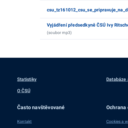
csu_tz161012_csu_se_pripravuje_na_d
Vyjádření předsedkyně ČSÚ Ivy Ritsch
(soubor mp3)
Statistiky
Databáze 
O ČSÚ
Často navštěvované
Ochrana d
Kontakt
Cookies a w