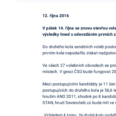
12. října 2016
V pátek 14. října se znovu otevřou vol
výsledky hned s odevzdáním prvních zá
Do druhého kola senátních voleb postou
prvním kole nepodařilo získat nadpolov
Ve všech 27 volebních obvodech se prot
místech. V gesci ČSÚ bude fungovat 20
Mezi postupujícími kandidáty je 11 ž
postupujících do druhého kola je 56,6 
hnutím ANO 2011, shodně po 8 kandidát
STAN, hnutí Severočeši.cz bude mít ve
„
Vzhledem k tomu, že druhé kolo probí