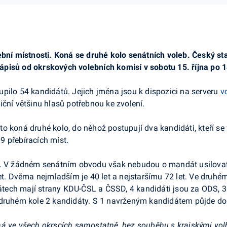
ební místnosti. Koná se druhé kolo senátních voleb. Český st
pisů od okrskových volebních komisí v sobotu 15. října po 1
pilo 54 kandidátů. Jejich jména jsou k dispozici na serveru
v
iční většinu hlasů potřebnou ke zvolení.
o koná druhé kolo, do něhož postupují dva kandidáti, kteří se 
9 přebíracích míst.
en. V žádném senátním obvodu však nebudou o mandát usilova
let. Dvěma nejmladším je 40 let a nejstaršímu 72 let. Ve druhé
ech mají strany KDU-ČSL a ČSSD, 4 kandidáti jsou za ODS, 3 
 druhém kole 2 kandidáty. S 1 navrženým kandidátem půjde do 
há ve všech okrscích samostatně, bez souběhu s krajskými vol