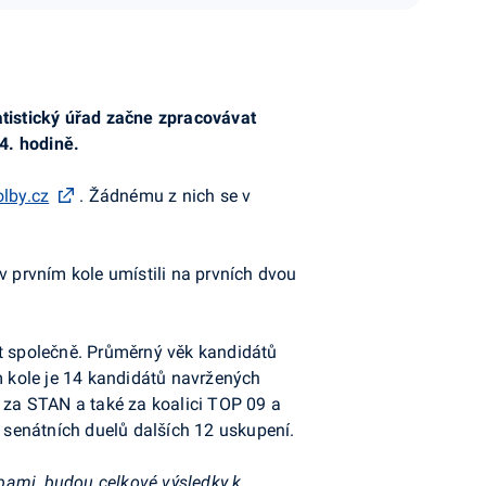
atistický úřad začne zpracovávat
4. hodině.
olby.cz
. Žádnému z nich se v
v prvním kole umístili na prvních dvou
t společně. Průměrný věk kandidátů
m kole je 14 kandidátů navržených
za STAN a také za koalici TOP 09 a
senátních duelů dalších 12 uskupení.
bami, budou celkové výsledky k