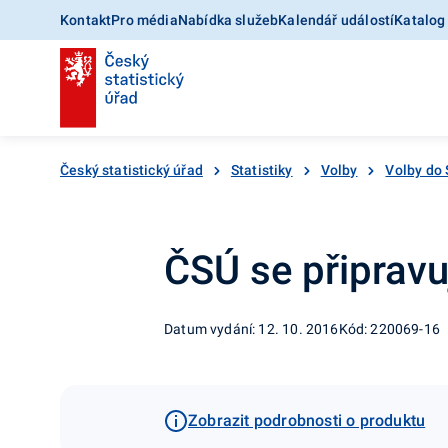
Kontakt
Pro média
Nabídka služeb
Kalendář událostí
Katalog
Český statistický úřad
Statistiky
Volby
Volby do
ČSÚ se připravu
Datum vydání: 12. 10. 2016
Kód: 220069-16
Zobrazit podrobnosti o produktu