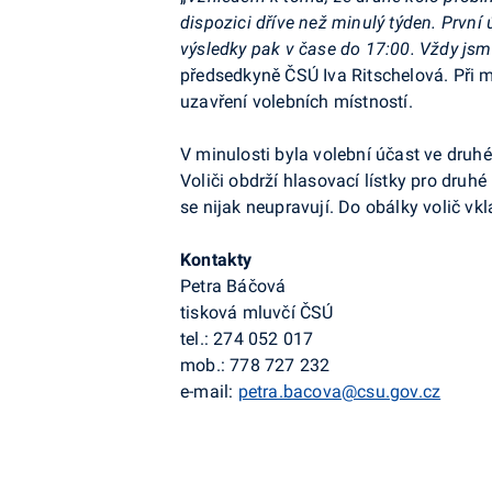
dispozici dříve než minulý týden. Prvn
výsledky pak v čase do 17:00. Vždy jsm
předsedkyně ČSÚ Iva Ritschelová. Při m
uzavření volebních místností.
V minulosti byla volební účast ve druhé
Voliči obdrží hlasovací lístky pro druh
se nijak neupravují. Do obálky volič vkl
Kontakty
Petra Báčová
tisková mluvčí ČSÚ
tel.: 274 052 017
mob.: 778 727 232
e-mail:
petra.bacova@csu.gov.cz