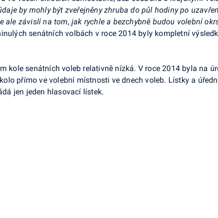
í údaje by mohly být zveřejněny zhruba do půl hodiny po uzavře
e ale závislí na tom, jak rychle a bezchybně budou volební ok
inulých senátních volbách v roce 2014 byly kompletní výsledk
m kole senátních voleb relativně nízká. V roce 2014 byla na úro
é kolo přímo ve volební místnosti ve dnech voleb. Lístky a úře
ádá jen jeden hlasovací lístek.