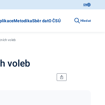
EN
plikace
Metodika
Sběr dat
O ČSÚ
Hledat
tních voleb
ch voleb