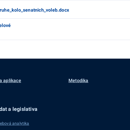
ruhe_kolo_senatnich_voleb.docx
elové
a aplikace
Metodika
at a legislativa
ebová analytika