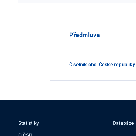
Předmluva
Číselník obcí České republiky
Statistiky
Databáze 
O ČSÚ