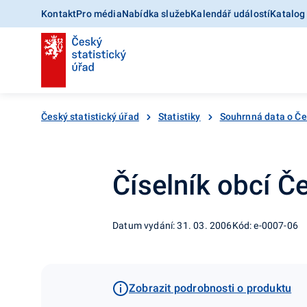
Kontakt
Pro média
Nabídka služeb
Kalendář událostí
Katalog
Český statistický úřad
Statistiky
Souhrnná data o Č
Číselník obcí Č
Datum vydání: 31. 03. 2006
Kód: e-0007-06
Zobrazit podrobnosti o produktu