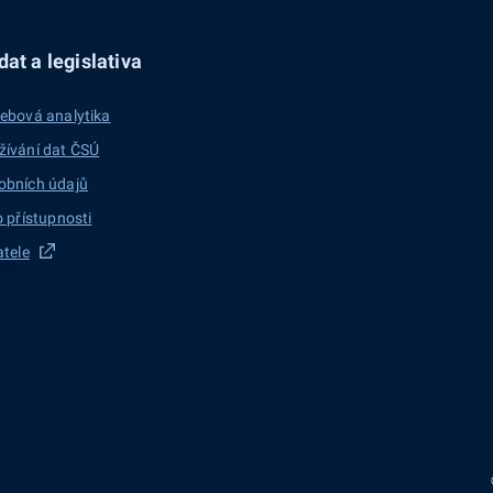
at a legislativa
ebová analytika
žívání dat ČSÚ
obních údajů
o přístupnosti
atele