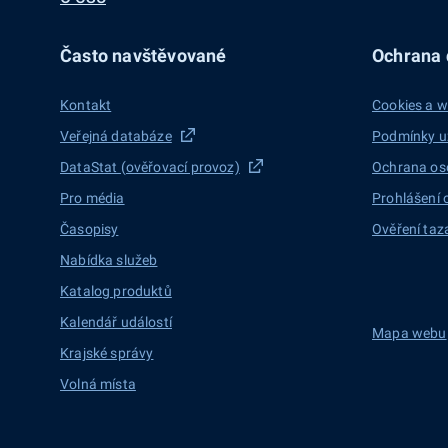
Často navštěvované
Ochrana d
Kontakt
Cookies a w
Veřejná databáze
Podmínky u
DataStat (ověřovací provoz)
Ochrana os
Pro média
Prohlášení 
Časopisy
Ověření taz
Nabídka služeb
Katalog produktů
Kalendář událostí
Mapa webu
Krajské správy
Volná místa