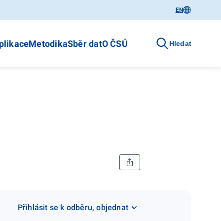
EN
plikace
Metodika
Sběr dat
O ČSÚ
Hledat
Přihlásit se k odběru, objednat