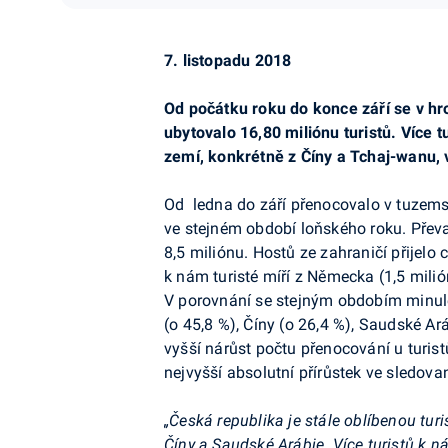
7. listopadu 2018
Od počátku roku do konce září se v h
ubytovalo 16,80 miliónu turistů. Více t
zemí, konkrétně z Číny a Tchaj-wanu, vý
Od ledna do září přenocovalo v tuzems
ve stejném období loňského roku. Převa
8,5 miliónu. Hostů ze zahraničí přijelo 
k nám turisté míří z Německa (1,5 milión
V porovnání se stejným obdobím minuléh
(o 45,8 %), Číny (o 26,4 %), Saudské Ar
vyšší nárůst počtu přenocování u turistů
nejvyšší absolutní přírůstek ve sledov
„Česká republika je stále oblíbenou turis
Číny a Saudské Arábie. Více turistů k ná