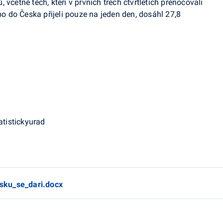
včetně těch, kteří v prvních třech čtvrtletích přenocovali
 do Česka přijeli pouze na jeden den, dosáhl 27,8
atistickyurad
sku_se_dari.docx