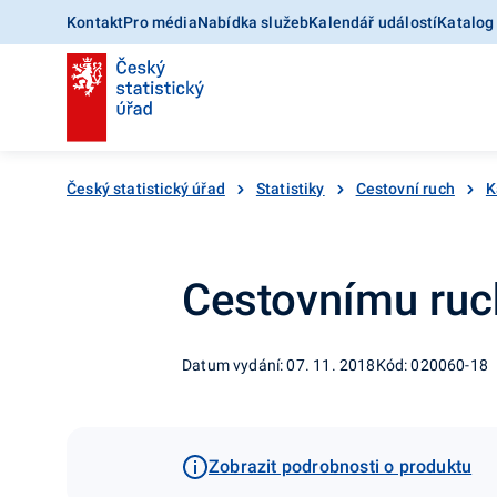
Kontakt
Pro média
Nabídka služeb
Kalendář událostí
Katalog
Český statistický úřad
Statistiky
Cestovní ruch
K
Cestovnímu ruc
Datum vydání: 07. 11. 2018
Kód: 020060-18
Zobrazit podrobnosti o produktu