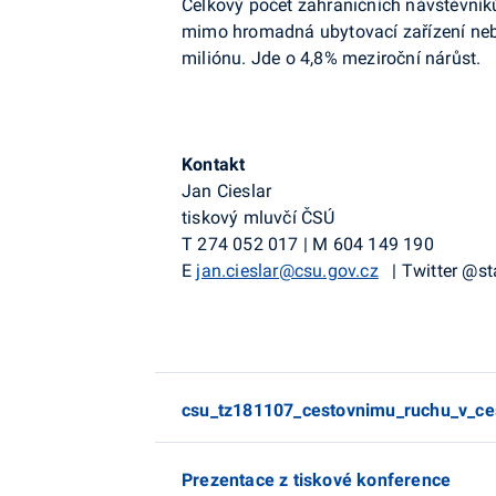
Celkový počet zahraničních návštěvníků, 
mimo hromadná ubytovací zařízení nebo
miliónu. Jde o 4,8% meziroční nárůst.
Kontakt
Jan Cieslar
tiskový mluvčí ČSÚ
T 274 052 017 | M 604 149 190
E
jan.cieslar@csu.gov.cz
|
Twitter
@
st
csu_tz181107_cestovnimu_ruchu_v_ce
Prezentace z tiskové konference