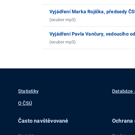
Vyjádření Marka Rojíčka, předsedy Č
(soubor mp3)
Vyjádření Pavla Vančury, vedoucího od
(soubor mp3)
Statistiky
Databáze 
O ČSÚ
Často navštěvované
Ochrana d