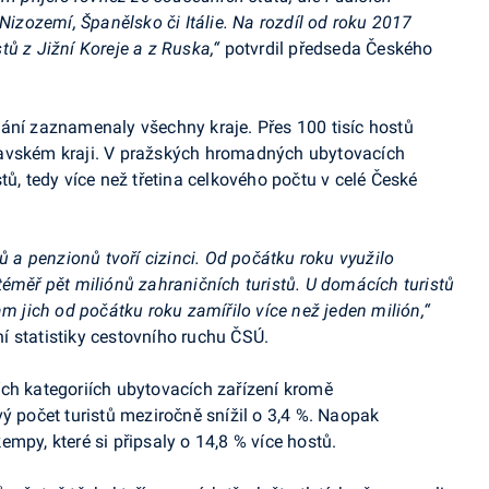
 Nizozemí, Španělsko či Itálie. Na rozdíl od roku 2017
tů z Jižní Koreje a z Ruska,“
potvrdil předseda Českého
ání zaznamenaly všechny kraje. Přes 100 tisíc hostů
ravském kraji. V pražských hromadných ubytovacích
tů, tedy více než třetina celkového počtu v celé České
ů a penzionů tvoří cizinci. Od počátku roku využilo
téměř pět miliónů zahraničních turistů. U domácích turistů
am jich od počátku roku zamířilo více než jeden milión,“
 statistiky cestovního ruchu ČSÚ.
ch kategoriích ubytovacích zařízení kromě
ý počet turistů meziročně snížil o 3,4 %. Naopak
mpy, které si připsaly o 14,8 % více hostů.