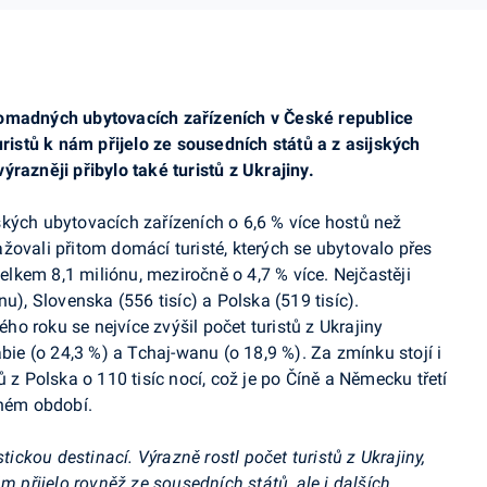
romadných ubytovacích zařízeních v České republice
uristů k nám přijelo ze sousedních států a z asijských
razněji přibylo také turistů z Ukrajiny.
kých ubytovacích zařízeních o 6,6 % více hostů než
žovali přitom domácí turisté, kterých se ubytovalo přes
celkem 8,1 miliónu, meziročně o 4,7 % více. Nejčastěji
u), Slovenska (556 tisíc) a Polska (519 tisíc).
o roku se nejvíce zvýšil počet turistů z Ukrajiny
ábie (o 24,3 %) a Tchaj-wanu (o 18,9 %). Za zmínku stojí i
 z Polska o 110 tisíc nocí, což je po Číně a Německu třetí
aném období.
tickou destinací. Výrazně rostl počet turistů z Ukrajiny,
m přijelo rovněž ze sousedních států, ale i dalších