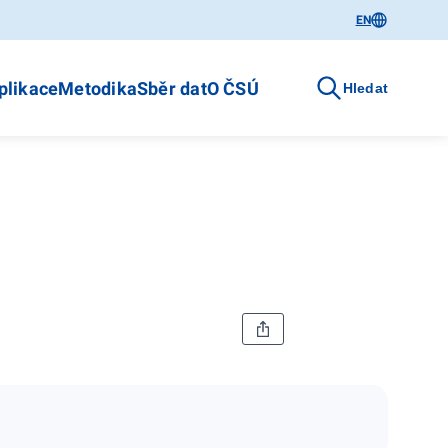
EN
plikace
Metodika
Sběr dat
O ČSÚ
Hledat