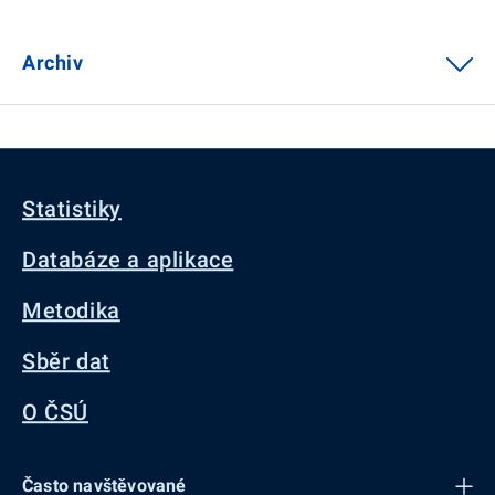
Archiv
Statistiky
Databáze a aplikace
Metodika
Sběr dat
O ČSÚ
Často navštěvované