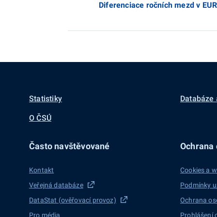
Diferenciace ročních mezd v EUR 
Statistiky
Databáze 
O ČSÚ
Často navštěvované
Ochrana d
Kontakt
Cookies a w
Veřejná databáze
Podmínky u
DataStat (ověřovací provoz)
Ochrana os
Pro média
Prohlášení 