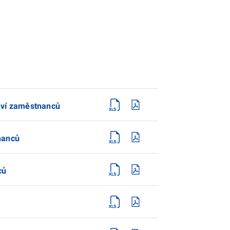
laví zaměstnanců
nanců
ců