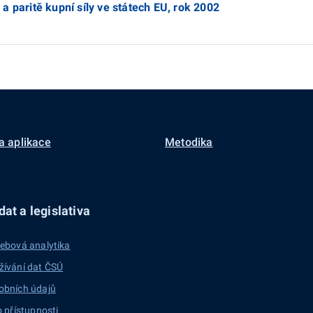
a paritě kupní síly ve státech EU, rok 2002
a aplikace
Metodika
at a legislativa
ebová analytika
žívání dat ČSÚ
obních údajů
o přístupnosti