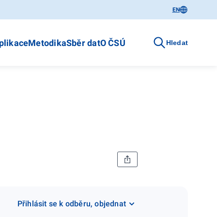
EN
plikace
Metodika
Sběr dat
O ČSÚ
Hledat
Přihlásit se k odběru, objednat