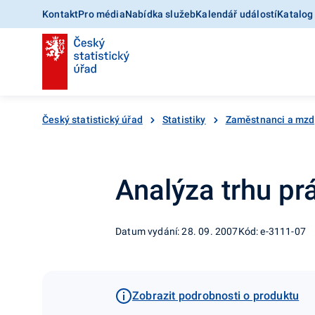
Kontakt
Pro média
Nabídka služeb
Kalendář událostí
Katalog
Český statistický úřad
Statistiky
Zaměstnanci a mzd
Analýza trhu pr
Datum vydání: 28. 09. 2007
Kód: e-3111-07
Zobrazit podrobnosti o produktu