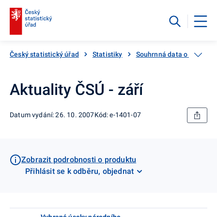
Český statistický úřad
Statistiky
Souhrnná data o Česku
Aktuality ČSÚ - září
Datum vydání: 26. 10. 2007
Kód: e-1401-07
Zobrazit podrobnosti o produktu
Přihlásit se k odběru, objednat
Vybrané úseky národního