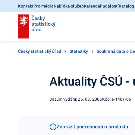
Kontakt
Pro média
Nabídka služeb
Kalendář událostí
Katalog
Český statistický úřad
Statistiky
Souhrnná data o Č
Aktuality ČSÚ -
Datum vydání: 26. 03. 2006
Kód: e-1401-06
Zobrazit podrobnosti o produktu