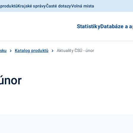
 produktů
Krajské správy
Časté dotazy
Volná místa
Statistiky
Databáze a a
esku
Katalog produktů
Aktuality ČSÚ - únor
 únor