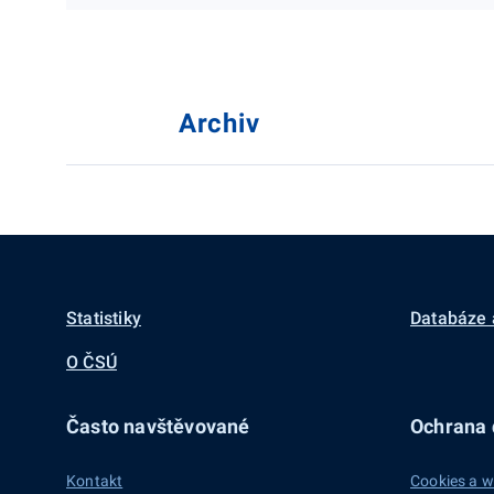
Archiv
Statistiky
Databáze 
O ČSÚ
Často navštěvované
Ochrana d
Kontakt
Cookies a w