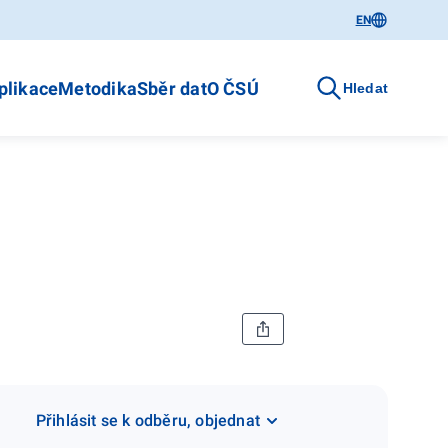
EN
plikace
Metodika
Sběr dat
O ČSÚ
Hledat
Přihlásit se k odběru, objednat