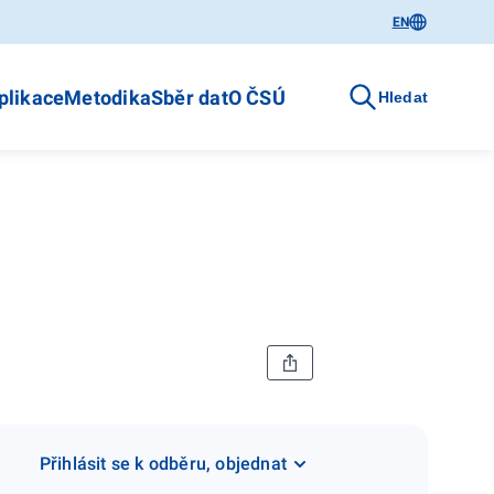
EN
plikace
Metodika
Sběr dat
O ČSÚ
Hledat
Přihlásit se k odběru, objednat