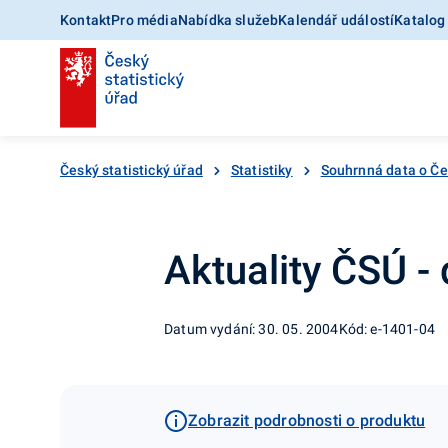
Kontakt
Pro média
Nabídka služeb
Kalendář událostí
Katalog
Český statistický úřad
Statistiky
Souhrnná data o Č
Aktuality ČSÚ -
Datum vydání: 30. 05. 2004
Kód: e-1401-04
Zobrazit podrobnosti o produktu