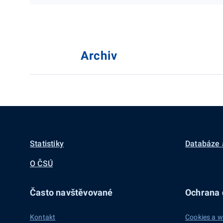
Archiv
Statistiky
Databáze 
O ČSÚ
Často navštěvované
Ochrana d
Kontakt
Cookies a w