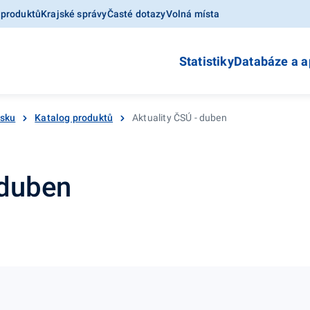
 produktů
Krajské správy
Časté dotazy
Volná místa
Statistiky
Databáze a a
esku
Katalog produktů
Aktuality ČSÚ - duben
 duben