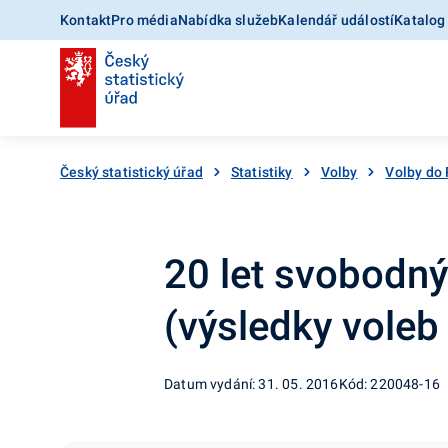
Kontakt
Pro média
Nabídka služeb
Kalendář událostí
Katalog
Český statistický úřad
Statistiky
Volby
Volby do
20 let svobodn
(výsledky voleb
Datum vydání: 31. 05. 2016
Kód: 220048-16