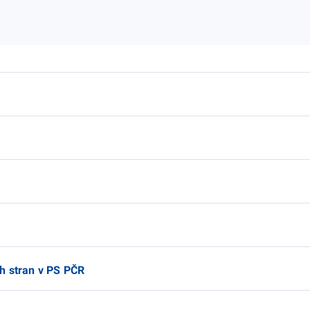
)
h stran v PS PČR