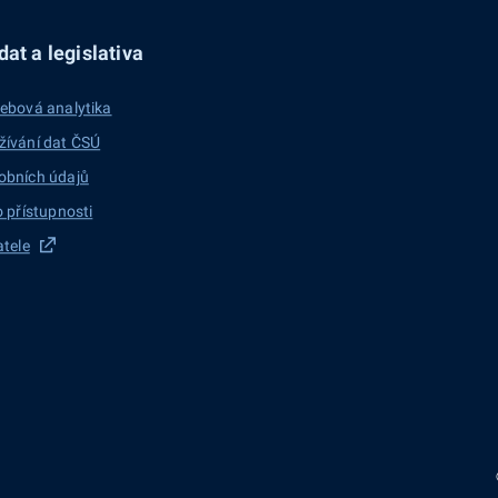
at a legislativa
ebová analytika
žívání dat ČSÚ
obních údajů
o přístupnosti
atele