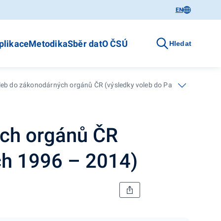
EN
plikace
Metodika
Sběr dat
O ČSÚ
Hledat
leb do zákonodárných orgánů ČR (výsledky voleb do Parlamentu ČR v l
ých orgánů ČR
ch 1996 – 2014)