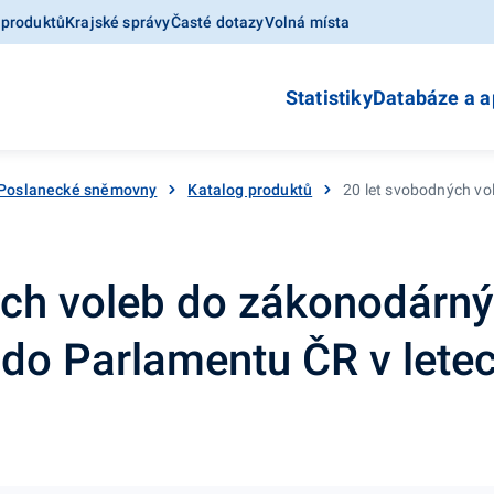
 produktů
Krajské správy
Časté dotazy
Volná místa
Statistiky
Databáze a a
 Poslanecké sněmovny
Katalog produktů
20 let svobodných vo
ých voleb do zákonodárn
 do Parlamentu ČR v lete