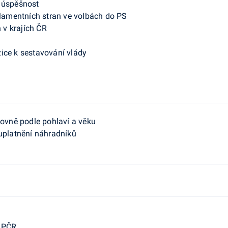
h úspěšnost
lamentních stran ve volbách do PS
 v krajích ČR
zice k sestavování vlády
ovně podle pohlaví a věku
uplatnění náhradníků
S
v PČR