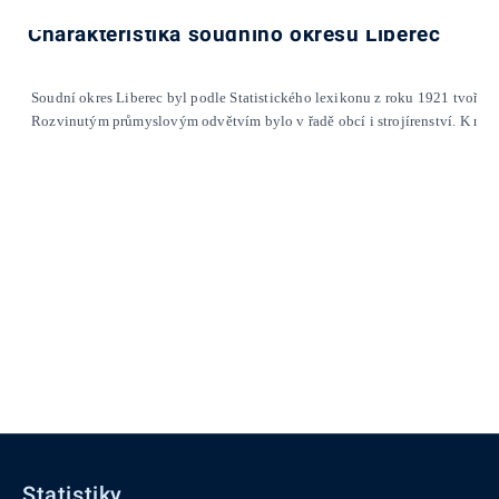
Charakteristika soudního okresu Liberec
Soudní okres Liberec byl podle Statistického lexikonu z roku 1921 tvořen 
Rozvinutým průmyslovým odvětvím bylo v řadě obcí i strojírenství. K nejv
Statistiky